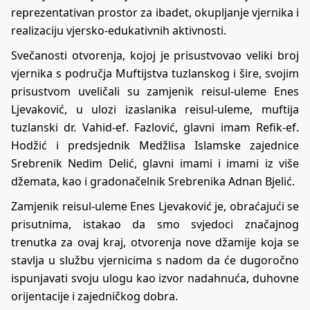
reprezentativan prostor za ibadet, okupljanje vjernika i
realizaciju vjersko-edukativnih aktivnosti.
Svečanosti otvorenja, kojoj je prisustvovao veliki broj
vjernika s područja Muftijstva tuzlanskog i šire, svojim
prisustvom uveličali su zamjenik reisul-uleme Enes
Ljevaković, u ulozi izaslanika reisul-uleme, muftija
tuzlanski dr. Vahid-ef. Fazlović, glavni imam Refik-ef.
Hodžić i predsjednik Medžlisa Islamske zajednice
Srebrenik Nedim Delić, glavni imami i imami iz više
džemata, kao i gradonačelnik Srebrenika Adnan Bjelić.
Zamjenik reisul-uleme Enes Ljevaković je, obraćajući se
prisutnima, istakao da smo svjedoci značajnog
trenutka za ovaj kraj, otvorenja nove džamije koja se
stavlja u službu vjernicima s nadom da će dugoročno
ispunjavati svoju ulogu kao izvor nadahnuća, duhovne
orijentacije i zajedničkog dobra.