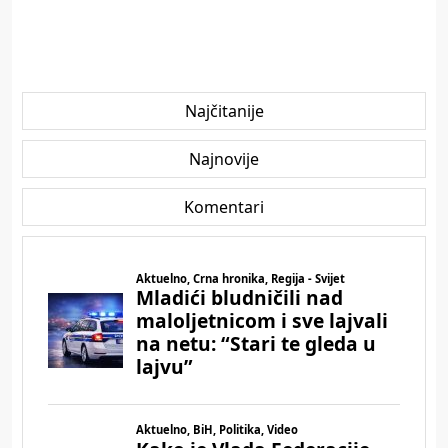
Najčitanije
Najnovije
Komentari