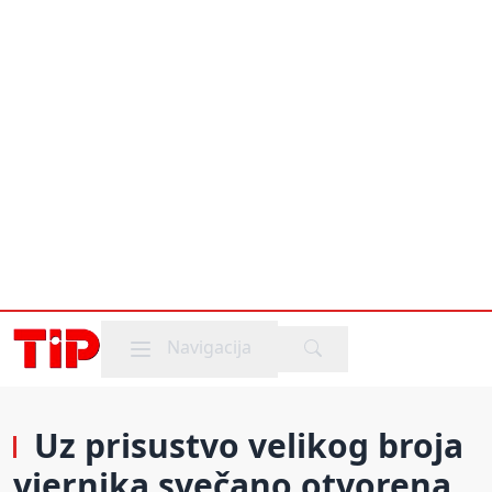
Mobile menu
Navigacija
Uz prisustvo velikog broja
vjernika svečano otvorena