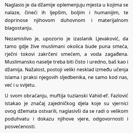
Naglasio je da džamije oplemenjuju mjesta u kojima se
nalaze, čineći ih ljepšim, boljim i humanijim, te
doprinose njihovom duhovnom i materijalnom
blagostanju.
Nezamislivo je, upozorio je izaslanik Ljevaković, da
tamo gdje žive muslimani okolica bude puna smeća,
rječni tokovi zakrčeni smećem, a voda zagađena.
Muslimansko naselje treba biti čisto i uredno, baš kao i
džamija. Nažalost, postoji veliki nesklad između učenja
islama i praksi njegovih sljedbenika, ne samo kod nas,
već i u svijetu.
U svom obraćanju, muftija tuzlanski Vahid-ef. Fazlović
istakao je značaj zajedničkog djela koje su vjernici
ovog džemata ostvarili, naglasivši da se radi o velikom
poduhvatu i dokazu njihove vjere, odgovornosti i
posvećenosti.