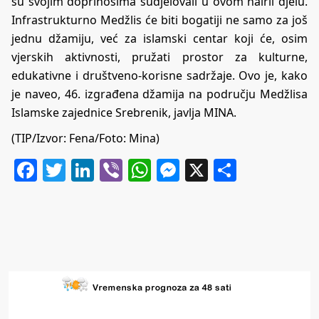
su svojim doprinosima sudjelovali u ovom hairli djelu.
Infrastrukturno Medžlis će biti bogatiji ne samo za još
jednu džamiju, već za islamski centar koji će, osim
vjerskih aktivnosti, pružati prostor za kulturne,
edukativne i društveno-korisne sadržaje. Ovo je, kako
je naveo, 46. izgrađena džamija na području Medžlisa
Islamske zajednice Srebrenik, javlja MINA.
(TIP/Izvor: Fena/Foto: Mina)
Facebook
Twitter
LinkedIn
Viber
WhatsApp
Messenger
X
Share