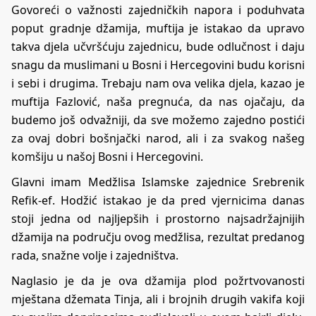
Govoreći o važnosti zajedničkih napora i poduhvata
poput gradnje džamija, muftija je istakao da upravo
takva djela učvršćuju zajednicu, bude odlučnost i daju
snagu da muslimani u Bosni i Hercegovini budu korisni
i sebi i drugima. Trebaju nam ova velika djela, kazao je
muftija Fazlović, naša pregnuća, da nas ojačaju, da
budemo još odvažniji, da sve možemo zajedno postići
za ovaj dobri bošnjački narod, ali i za svakog našeg
komšiju u našoj Bosni i Hercegovini.
Glavni imam Medžlisa Islamske zajednice Srebrenik
Refik-ef. Hodžić istakao je da pred vjernicima danas
stoji jedna od najljepših i prostorno najsadržajnijih
džamija na području ovog medžlisa, rezultat predanog
rada, snažne volje i zajedništva.
Naglasio je da je ova džamija plod požrtvovanosti
mještana džemata Tinja, ali i brojnih drugih vakifa koji