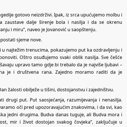
agedije gotovo neizdrživi. Ipak, iz srca upućujemo molbu i
 zaustave dalje širenje bola i nasilja i da se okrenu
vanju i miru”, naveo je Jovanović u saopštenju.
 postati sjeme nove.
 u najtežim trenucima, pokazujemo put ka ozdravljenju i
ponoviti. Oštro osuđujemo svaki oblik nasilja. Sve češće
avaju upravo tamo gdje bi trebalo da je najviše ljubavi –
ona je i društvena rana. Zajedno moramo raditi da je
 žalosti obilježe u tišini, dostojanstvu i zajedništvu.
 drugi put. Put saosjećanja, razumijevanja i nenasilja.
tvaramo oči pred upozoravajućim znakovima, i da svi, kao
drška jedni drugima. Budva danas tuguje, ali Budva mora i
st, mir i život dostojan svakog čovjeka”, zaključuje u