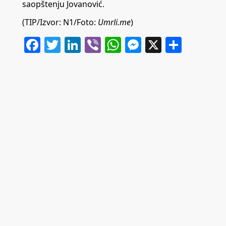
saopštenju Jovanović.
(TIP/Izvor:
N1
/Foto:
Umrli.me
)
Facebook
Twitter
LinkedIn
Viber
WhatsApp
Messenger
X
Share