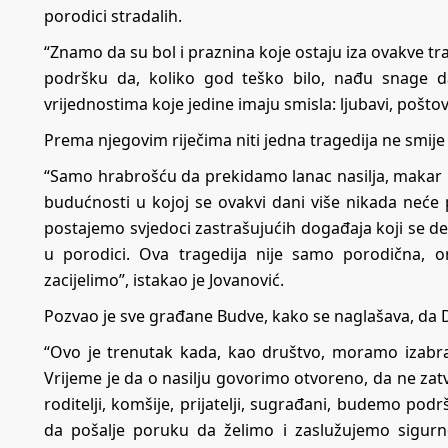
porodici stradalih.
“Znamo da su bol i praznina koje ostaju iza ovakve tr
podršku da, koliko god teško bilo, nađu snage da
vrijednostima koje jedine imaju smisla: ljubavi, pošto
Prema njegovim riječima niti jedna tragedija ne smije
“Samo hrabrošću da prekidamo lanac nasilja, makar i
budućnosti u kojoj se ovakvi dani više nikada neće 
postajemo svjedoci zastrašujućih događaja koji se deš
u porodici. Ova tragedija nije samo porodična, 
zacijelimo”, istakao je Jovanović.
Pozvao je sve građane Budve, kako se naglašava, da Dan
“Ovo je trenutak kada, kao društvo, moramo izabrati
Vrijeme je da o nasilju govorimo otvoreno, da ne za
roditelji, komšije, prijatelji, sugrađani, budemo po
da pošalje poruku da želimo i zaslužujemo sigurno