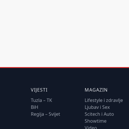
VIJESTI
MAGAZIN
Tuzla – TK
Lifestyle i zdravlje
BiH
Ljubav i Sex
Regija – Svijet
Scitech i Auto
Showtime
Video