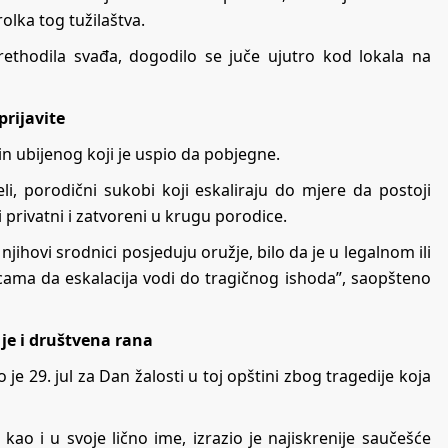
olka tog tužilaštva.
rethodila svađa, dogodilo se juče ujutro kod lokala na
prijavite
in ubijenog koji je uspio da pobjegne.
li, porodični sukobi koji eskaliraju do mjere da postoji
 privatni i zatvoreni u krugu porodice.
jihovi srodnici posjeduju oružje, bilo da je u legalnom ili
icama da eskalacija vodi do tragičnog ishoda”, saopšteno
je i društvena rana
e 29. jul za Dan žalosti u toj opštini zbog tragedije koja
 kao i u svoje lično ime, izrazio je najiskrenije saučešće