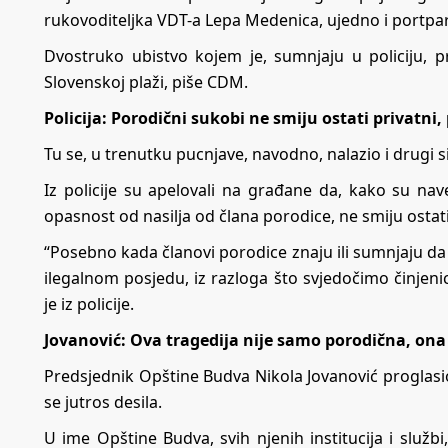
rukovoditeljka VDT-a Lepa Medenica, ujedno i portpar
Dvostruko ubistvo kojem je, sumnjaju u policiju, p
Slovenskoj plaži, piše CDM.
Policija: Porodični sukobi ne smiju ostati privatni, 
Tu se, u trenutku pucnjave, navodno, nalazio i drugi s
Iz policije su apelovali na građane da, kako su nave
opasnost od nasilja od člana porodice, ne smiju ostati
“Posebno kada članovi porodice znaju ili sumnjaju da n
ilegalnom posjedu, iz razloga što svjedočimo činjen
je iz policije.
Jovanović: Ova tragedija nije samo porodična, ona 
Predsjednik Opštine Budva Nikola Jovanović proglasio j
se jutros desila.
U ime Opštine Budva, svih njenih institucija i službi,