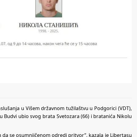
saslušanja u Višem državnom tužilaštvu u Podgorici (VDT),
 Budvi ubio svog brata Svetozara (66) i bratanića Nikolu
m da se osumnjičenom odredi pritvor”, kazala je Libertasu