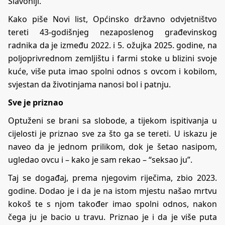
Slavoniji.
Kako piše
Novi list
, Općinsko državno odvjetništvo
tereti 43-godišnjeg nezaposlenog građevinskog
radnika da je između 2022. i 5. ožujka 2025. godine, na
poljoprivrednom zemljištu i farmi stoke u blizini svoje
kuće, više puta imao spolni odnos s ovcom i kobilom,
svjestan da životinjama nanosi bol i patnju.
Sve je priznao
Optuženi se brani sa slobode, a tijekom ispitivanja u
cijelosti je priznao sve za što ga se tereti. U iskazu je
naveo da je jednom prilikom, dok je šetao nasipom,
ugledao ovcu i – kako je sam rekao – “seksao ju”.
Taj se događaj, prema njegovim riječima, zbio 2023.
godine. Dodao je i da je na istom mjestu našao mrtvu
kokoš te s njom također imao spolni odnos, nakon
čega ju je bacio u travu. Priznao je i da je više puta