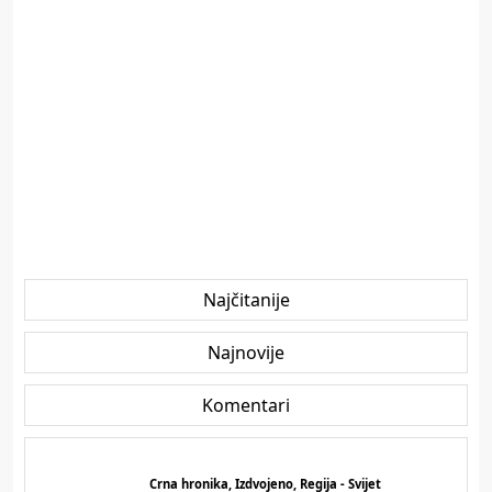
Najčitanije
Najnovije
Komentari