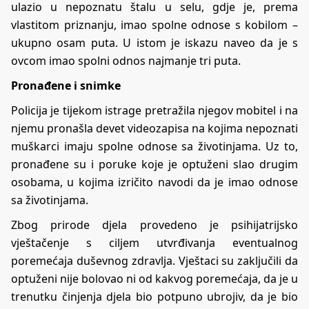
ulazio u nepoznatu štalu u selu, gdje je, prema
vlastitom priznanju, imao spolne odnose s kobilom –
ukupno osam puta. U istom je iskazu naveo da je s
ovcom imao spolni odnos najmanje tri puta.
Pronađene i snimke
Policija je tijekom istrage pretražila njegov mobitel i na
njemu pronašla devet videozapisa na kojima nepoznati
muškarci imaju spolne odnose sa životinjama. Uz to,
pronađene su i poruke koje je optuženi slao drugim
osobama, u kojima izričito navodi da je imao odnose
sa životinjama.
Zbog prirode djela provedeno je psihijatrijsko
vještačenje s ciljem utvrđivanja eventualnog
poremećaja duševnog zdravlja. Vještaci su zaključili da
optuženi nije bolovao ni od kakvog poremećaja, da je u
trenutku činjenja djela bio potpuno ubrojiv, da je bio