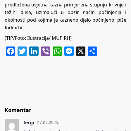
predložena uvjetna kazna primjerena stupnju krivnje i
težini djela, uzimajući u obzir način počinjenja i
okolnosti pod kojima je kazneno djelo počinjeno, piše
I
ndex.hr
.
(TIP/Foto: Ilustracija/ MUP RH)
Facebook
Twitter
LinkedIn
Viber
WhatsApp
Messenger
X
Share
Komentar
fergr
27.07.2025.