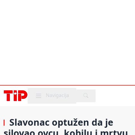
Mobile menu
Navigacija
Slavonac optužen da je
silovao ovcu, kobilu i mrtvu