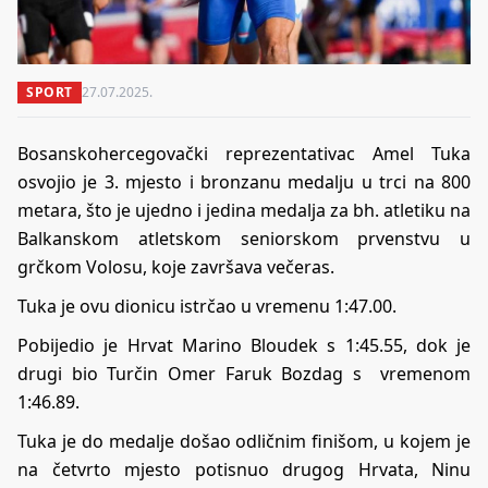
SPORT
27.07.2025.
Bosanskohercegovački reprezentativac Amel Tuka
osvojio je 3. mjesto i bronzanu medalju u trci na 800
metara, što je ujedno i jedina medalja za bh. atletiku na
Balkanskom atletskom seniorskom prvenstvu u
grčkom Volosu, koje završava večeras.
Tuka je ovu dionicu istrčao u vremenu 1:47.00.
Pobijedio je Hrvat Marino Bloudek s 1:45.55, dok je
drugi bio Turčin Omer Faruk Bozdag s vremenom
1:46.89.
Tuka je do medalje došao odličnim finišom, u kojem je
na četvrto mjesto potisnuo drugog Hrvata, Ninu