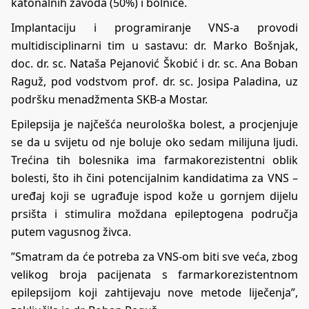
katonalnih zavoda (50%) i bolnice.
Implantaciju i programiranje VNS-a provodi
multidisciplinarni tim u sastavu: dr. Marko Bošnjak,
doc. dr. sc. Nataša Pejanović Škobić i dr. sc. Ana Boban
Raguž, pod vodstvom prof. dr. sc. Josipa Paladina, uz
podršku menadžmenta SKB-a Mostar.
Epilepsija je najčešća neurološka bolest, a procjenjuje
se da u svijetu od nje boluje oko sedam milijuna ljudi.
Trećina tih bolesnika ima farmakorezistentni oblik
bolesti, što ih čini potencijalnim kandidatima za VNS –
uređaj koji se ugrađuje ispod kože u gornjem dijelu
prsišta i stimulira moždana epileptogena područja
putem vagusnog živca.
”Smatram da će potreba za VNS-om biti sve veća, zbog
velikog broja pacijenata s farmarkorezistentnom
epilepsijom koji zahtijevaju nove metode liječenja”,