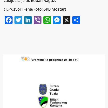
zaključila je dr. Boban Raguž.
(TIP/Izvor: Fena/Foto: SKB Mostar)
Facebook
Twitter
LinkedIn
Viber
WhatsApp
Messenger
X
Share