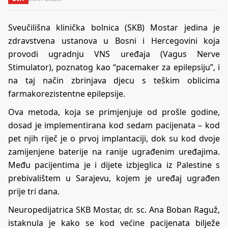
Sveučilišna klinička bolnica (SKB) Mostar jedina je
zdravstvena ustanova u Bosni i Hercegovini koja
provodi ugradnju VNS uređaja (Vagus Nerve
Stimulator), poznatog kao “pacemaker za epilepsiju”, i
na taj način zbrinjava djecu s teškim oblicima
farmakorezistentne epilepsije.
Ova metoda, koja se primjenjuje od prošle godine,
dosad je implementirana kod sedam pacijenata – kod
pet njih riječ je o prvoj implantaciji, dok su kod dvoje
zamijenjene baterije na ranije ugrađenim uređajima.
Među pacijentima je i dijete izbjeglica iz Palestine s
prebivalištem u Sarajevu, kojem je uređaj ugrađen
prije tri dana.
Neuropedijatrica SKB Mostar, dr. sc. Ana Boban Raguž,
istaknula je kako se kod većine pacijenata bilježe