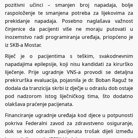
pozitivni učinci – smanjen broj napadaja, bolje
raspoloženje te smanjena potreba za lijekovima za
prekidanje napadaja. Posebno naglašava važnost
činjenice da pacijenti više ne moraju putovati u
inozemstvo radi programiranja uređaja, priopćeno je
iz SKB-a Mostar.
Riječ je o pacijentima s teškim, svakodnevnim
napadajima epilepsije, koji nisu kandidati za kirurško
liječenje. Prije ugradnje VNS-a provodi se detaljna
prekirurška evaluacija, pojasnila je dr. Boban Raguž te
dodala da tranzicija skrbi iz dječje u odraslu dob ostaje
pod nadzorom istog liječničkog tima, što dodatno
olakšava praćenje pacijenata.
Financiranje ugradnje uređaja kod djece u potpunosti
pokriva Federalni zavod za zdravstveno osiguranje,
dok se kod odraslih pacijenata trošak dijeli između