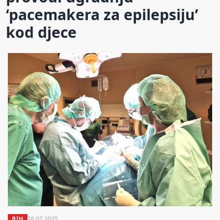
‘pacemakera za epilepsiju’
kod djece
BIH
26.07.2025.