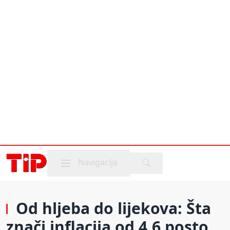
Mobile menu
Navigacija
Od hljeba do lijekova: Šta
znači inflacija od 4,6 posto