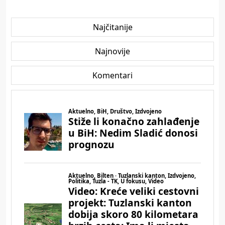
Najčitanije
Najnovije
Komentari