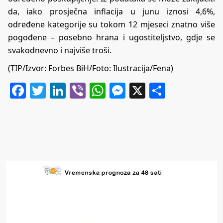
da, iako prosječna inflacija u junu iznosi 4,6%,
određene kategorije su tokom 12 mjeseci znatno više
pogođene – posebno hrana i ugostiteljstvo, gdje se
svakodnevno i najviše troši.
(TIP/Izvor:
Forbes BiH
/Foto: Ilustracija/Fena)
Facebook
Twitter
LinkedIn
Viber
WhatsApp
Messenger
X
Share