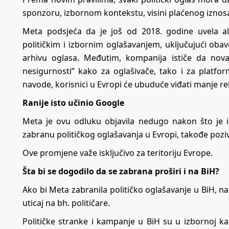
sponzoru, izbornom kontekstu, visini plaćenog iznosa
Meta podsjeća da je još od 2018. godine uvela a
političkim i izbornim oglašavanjem, uključujući oba
arhivu oglasa. Međutim, kompanija ističe da nova
nesigurnosti” kako za oglašivače, tako i za platfo
navode, korisnici u Evropi će ubuduće viđati manje rel
Ranije isto učinio Google
Meta je ovu odluku objavila nedugo nakon što je 
zabranu političkog oglašavanja u Evropi, takođe poziv
Ove promjene važe isključivo za teritoriju Evrope.
Šta bi se dogodilo da se zabrana proširi i na BiH?
Ako bi Meta zabranila političko oglašavanje u BiH, n
uticaj na bh. političare.
Političke stranke i kampanje u BiH su u izbornoj k