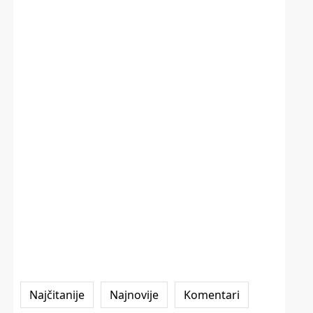
Najčitanije
Najnovije
Komentari