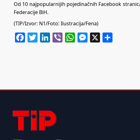
Od 10 najpopularnijih pojedinačnih Facebook stranica,
Federacije BiH.
(TIP/Izvor:
N1
/Foto: Ilustracija/Fena)
Facebook
Twitter
LinkedIn
Viber
WhatsApp
Messenger
X
Share