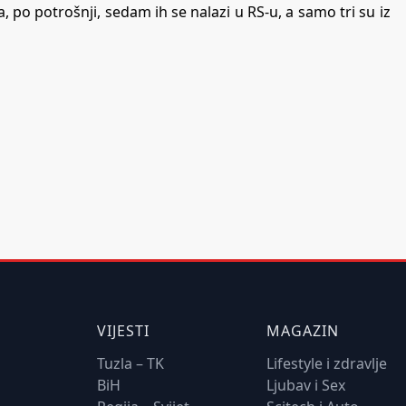
 po potrošnji, sedam ih se nalazi u RS-u, a samo tri su iz
VIJESTI
MAGAZIN
Tuzla – TK
Lifestyle i zdravlje
BiH
Ljubav i Sex