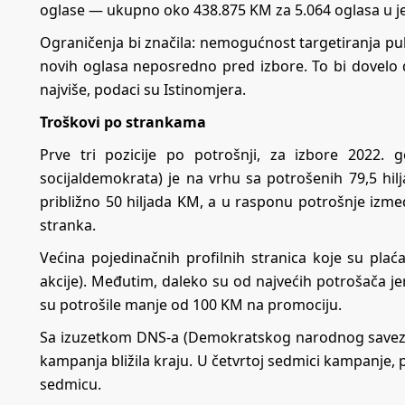
oglase — ukupno oko 438.875 KM za 5.064 oglasa u 
Ograničenja bi značila: nemogućnost targetiranja pub
novih oglasa neposredno pred izbore. To bi dovelo 
najviše, podaci su Istinomjera.
Troškovi po strankama
Prve tri pozicije po potrošnji, za izbore 2022. 
socijaldemokrata) je na vrhu sa potrošenih 79,5 hil
približno 50 hiljada KM, a u rasponu potrošnje izme
stranka.
Većina pojedinačnih profilnih stranica koje su pl
akcije). Međutim, daleko su od najvećih potrošača jer
su potrošile manje od 100 KM na promociju.
Sa izuzetkom DNS-a (Demokratskog narodnog saveza
kampanja bližila kraju. U četvrtoj sedmici kampanje
sedmicu.