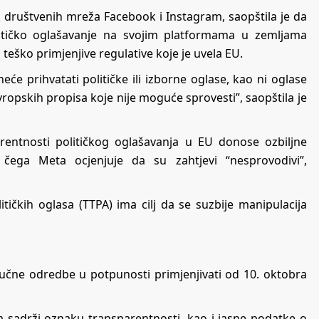
 društvenih mreža Facebook i Instagram, saopštila je da
litičko oglašavanje na svojim platformama u zemljama
eško primjenjive regulative koje je uvela EU.
eće prihvatati političke ili izborne oglase, kao ni oglase
vropskih propisa koje nije moguće sprovesti”, saopštila je
rentnosti političkog oglašavanja u EU donose ozbiljne
čega Meta ocjenjuje da su zahtjevi “nesprovodivi”,
itičkih oglasa (TTPA) ima cilj da se suzbije manipulacija
ključne odredbe u potpunosti primjenjivati od 10. oktobra
a sadrži oznaku transparentnosti, kao i jasne podatke o