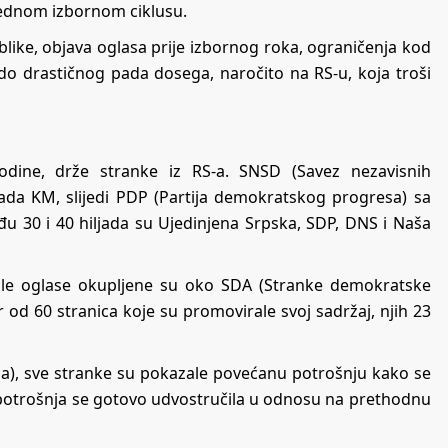
jednom izbornom ciklusu.
like, objava oglasa prije izbornog roka, ograničenja kod
do drastičnog pada dosega, naročito na RS-u, koja troši
godine, drže stranke iz RS-a. SNSD (Savez nezavisnih
jada KM, slijedi PDP (Partija demokratskog progresa) sa
đu 30 i 40 hiljada su Ujedinjena Srpska, SDP, DNS i Naša
aćale oglase okupljene su oko SDA (Stranke demokratske
 od 60 stranica koje su promovirale svoj sadržaj, njih 23
), sve stranke su pokazale povećanu potrošnju kako se
, potrošnja se gotovo udvostručila u odnosu na prethodnu