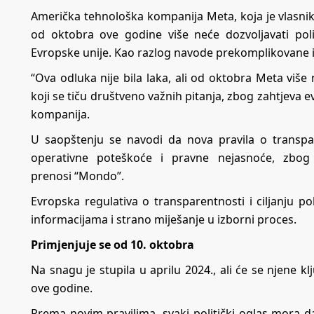
Američka tehnološka kompanija Meta, koja je vlasnik
od oktobra ove godine više neće dozvoljavati po
Evropske unije. Kao razlog navode prekomplikovane i t
“Ova odluka nije bila laka, ali od oktobra Meta više n
koji se tiču društveno važnih pitanja, zbog zahtjeva e
kompanija.
U saopštenju se navodi da nova pravila o transpa
operativne poteškoće i pravne nejasnoće, zbog 
prenosi
“Mondo”
.
Evropska regulativa o transparentnosti i ciljanju pol
informacijama i strano miješanje u izborni proces.
Primjenjuje se od 10. oktobra
Na snagu je stupila u aprilu 2024., ali će se njene 
ove godine.
Prema novim pravilima, svaki politički oglas mora d