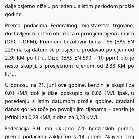
dalje osjetno niže u poređenju s istim periodom prošle
godine.
Prema podacima Federalnog ministarstva trgovine,
dostavljenim putem obrazaca o promjeni cijena i marži
(OPC i OPM), Premium bezolovni benzin 95 (BAS EN
228) na taj datum se prosječno prodavao po cijeni od
2,36 KM po litru. Dizel (BAS EN 590 – 10 ppm) bio je
nešto skuplji, s prosječnom cijenom od 2,38 KM po
litru.
U odnosu na 21. juni ove godine, benzin je skuplji za
0,01 KM/l, dok je dizel poskupio za 0,06 KM/l. Ipak, u
poređenju s istim datumom prošle godine, građani
danas gorivo toče po povoljnijim cijenama – benzin je
jeftiniji za 0,28 KM/l, a dizel za 0,23 KM/l.
Federacija BiH ima ukupno 720 benzinskih pumpi,
prema podacima zaključno s 14. julom. Najveći broj