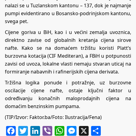
nalazi se u Tuzlanskom kantonu – 137, dok je najmanje
pumpi evidentirano u Bosansko-podrinjskom kantonu,
svega pet.
Cijene goriva u BiH, kao i u većini zemalja uvoznica,
direktno zavise od globalnih kretanja cijena sirove
nafte. Kako se na domaćem tržištu koristi Platt’s
burzovna kotacija (CIF Mediteran), a FBiH u potpunosti
zavisi od uvoza, lokalne vlasti nemaju stvaran uticaj na
formiranje nabavnih i rafinerijskih cijena derivata.
Tržišna logika ponude i potražnje, uz burzovne
oscilacije cijene nafte, ostaje ključni faktor u
određivanju konačnih maloprodajnih cijena na
domaćim benzinskim pumpama.
(TIP/Izvor:
Faktor.ba
/Foto: Ilustracija/Fena)
Facebook
Twitter
LinkedIn
Viber
WhatsApp
Messenger
X
Share