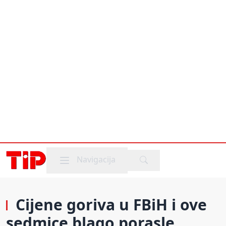
Mobile menu
Navigacija
Cijene goriva u FBiH i ove
sedmice blago porasle