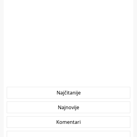
Najčitanije
Najnovije
Komentari