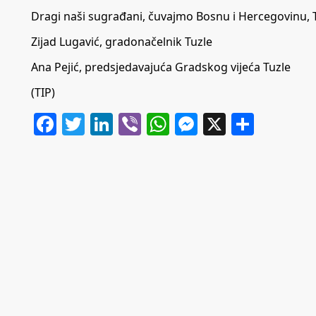
Dragi naši sugrađani, čuvajmo Bosnu i Hercegovinu, Tuzl
Zijad Lugavić, gradonačelnik Tuzle
Ana Pejić, predsjedavajuća Gradskog vijeća Tuzle
(TIP)
Facebook
Twitter
LinkedIn
Viber
WhatsApp
Messenger
X
Share