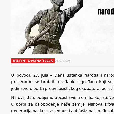
BILTEN · OPĆINA TUZLA
26.07.2025.
U povodu 27. jula – Dana ustanka naroda i naro
prisjećamo se hrabrih građanki i građana koji su,
jedinstvo u borbi protiv fašističkog okupatora, boreći
Na ovaj dan, odajemo počast svima onima koji su, vođ
u borbi za oslobođenje naše zemlje. Njihova žrtv
generacijama da se vrijednosti antifašizma i međusob