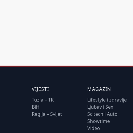
VIJESTI
MAGAZIN
Tuzla – TK
Lifestyle i zdravlje
BiH
Ljubav i Sex
Regija – Svijet
Scitech i Auto
Showtime
Video