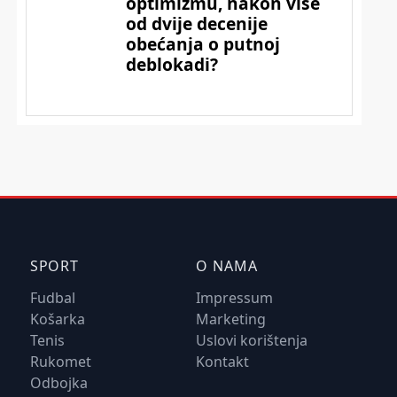
SPORT
O NAMA
Fudbal
Impressum
Košarka
Marketing
Tenis
Uslovi korištenja
Rukomet
Kontakt
Odbojka