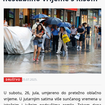
DRUŠTVO
25.07.2025.
U subotu, 26, jula, umjereno do pretežno oblačno
vrijeme. U jutarnjim satima više sunčanog vremena u
istočnim i južnim područjima zemlje. Tokom dana