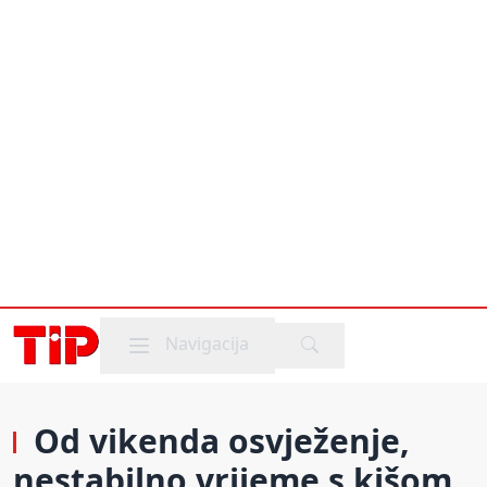
Mobile menu
Navigacija
Od vikenda osvježenje,
nestabilno vrijeme s kišom