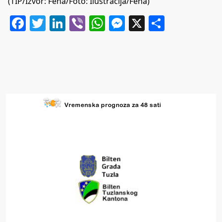
(TIP/Izvor: Fena/Foto: Ilustracija/Fena)
Facebook
Twitter
LinkedIn
Viber
WhatsApp
Messenger
X
Share