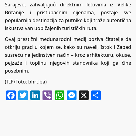
Sarajevo, zahvaljujući direktnim letovima iz Velike
Britanije i pristupačnim cijenama, postaje sve
popularnija destinacija za putnike koji traže autentična
iskustva van uobičajenih turističkih ruta.
Ovaj prestižni međunarodni medij poziva čitatelje da
otkriju grad u kojem se, kako su naveli, Istok i Zapad
susreću na jedinstven način – kroz arhitekturu, okuse,
pejzaže i toplinu njegovih stanovnika koji ga čine
posebnim.
(TIP/Foto: bhrt.ba)
Facebook
Twitter
LinkedIn
Viber
WhatsApp
Messenger
X
Share