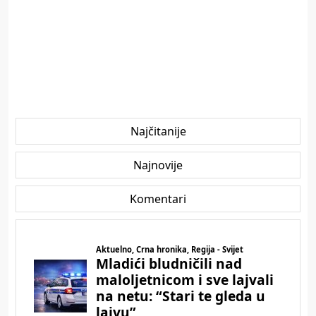
Najčitanije
Najnovije
Komentari