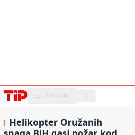
Mobile menu
Navigacija
Helikopter Oružanih
snaga BiH gasi požar kod