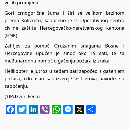
većih promjena.
Gori crnogorična šuma i širi se velikom brzinom
prema Kolivretu, saopćeno je iz Operativnog centra
civilne zaštite Hercegovačko-neretvanskog kantona
(HNK).
Zahtjev za pomoć Oružanim snagama Bosne i
Hercegovine upućen je sinoć oko 19 sati, te za
međunarodnu pomoć u gašenju požara iz zraka.
Helikopter je jutros u sedam sati započeo s gašenjem
požara, a do osam sati izveo je šest letova, navodi se u
saopćenju.
(TIP/Izvor: Fena)
Facebook
Twitter
LinkedIn
Viber
WhatsApp
Messenger
X
Share