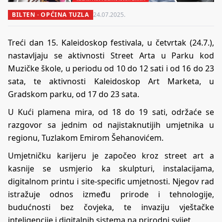
BILTEN · OPĆINA TUZLA
24.07.2025.
Treći dan 15. Kaleidoskop festivala, u četvrtak (24.7.),
nastavljaju se aktivnosti Street Arta u Parku kod
Muzičke škole, u periodu od 10 do 12 sati i od 16 do 23
sata, te aktivnosti Kaleidoskop Art Marketa, u
Gradskom parku, od 17 do 23 sata.
U Kući plamena mira, od 18 do 19 sati, održaće se
razgovor sa jednim od najistaknutijih umjetnika u
regionu, Tuzlakom Emirom Šehanovićem.
Umjetničku karijeru je započeo kroz street art a
kasnije se usmjerio ka skulpturi, instalacijama,
digitalnom printu i site-specific umjetnosti. Njegov rad
istražuje odnos između prirode i tehnologije,
budućnosti bez čovjeka, te invaziju vještačke
inteligencije i digitalnih sistema na prirodni svijet.