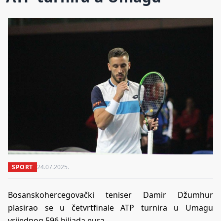
SPORT
24.07.2025.
Bosanskohercegovački teniser Damir Džumhur
plasirao se u četvrtfinale ATP turnira u Umagu
vrijednog 596 hiljada eura.