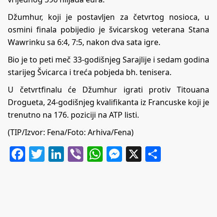
Džumhur, koji je postavljen za četvrtog nosioca, u
osmini finala pobijedio je švicarskog veterana Stana
Wawrinku sa 6:4, 7:5, nakon dva sata igre.
Bio je to peti meč 33-godišnjeg Sarajlije i sedam godina
starijeg Švicarca i treća pobjeda bh. tenisera.
U četvrtfinalu će Džumhur igrati protiv Titouana
Drogueta, 24-godišnjeg kvalifikanta iz Francuske koji je
trenutno na 176. poziciji na ATP listi.
(TIP/Izvor: Fena/Foto: Arhiva/Fena)
Facebook
Twitter
LinkedIn
Viber
WhatsApp
Messenger
X
Share