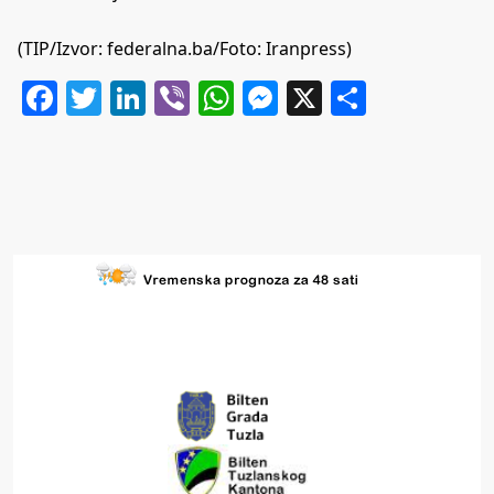
(TIP/Izvor: federalna.ba/Foto: Iranpress)
Facebook
Twitter
LinkedIn
Viber
WhatsApp
Messenger
X
Share