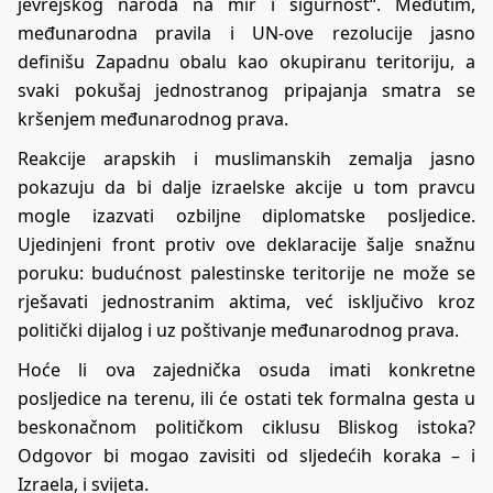
jevrejskog naroda na mir i sigurnost“. Međutim,
međunarodna pravila i UN-ove rezolucije jasno
definišu Zapadnu obalu kao okupiranu teritoriju, a
svaki pokušaj jednostranog pripajanja smatra se
kršenjem međunarodnog prava.
Reakcije arapskih i muslimanskih zemalja jasno
pokazuju da bi dalje izraelske akcije u tom pravcu
mogle izazvati ozbiljne diplomatske posljedice.
Ujedinjeni front protiv ove deklaracije šalje snažnu
poruku: budućnost palestinske teritorije ne može se
rješavati jednostranim aktima, već isključivo kroz
politički dijalog i uz poštivanje međunarodnog prava.
Hoće li ova zajednička osuda imati konkretne
posljedice na terenu, ili će ostati tek formalna gesta u
beskonačnom političkom ciklusu Bliskog istoka?
Odgovor bi mogao zavisiti od sljedećih koraka – i
Izraela, i svijeta.