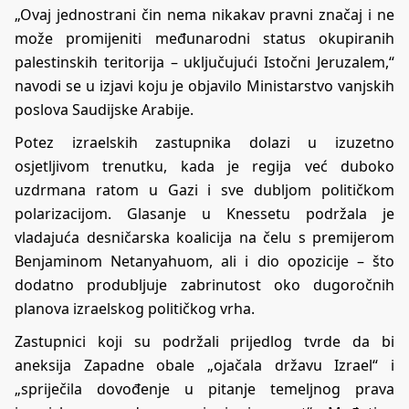
„Ovaj jednostrani čin nema nikakav pravni značaj i ne
može promijeniti međunarodni status okupiranih
palestinskih teritorija – uključujući Istočni Jeruzalem,“
navodi se u izjavi koju je objavilo Ministarstvo vanjskih
poslova Saudijske Arabije.
Potez izraelskih zastupnika dolazi u izuzetno
osjetljivom trenutku, kada je regija već duboko
uzdrmana ratom u Gazi i sve dubljom političkom
polarizacijom. Glasanje u Knessetu podržala je
vladajuća desničarska koalicija na čelu s premijerom
Benjaminom Netanyahuom, ali i dio opozicije – što
dodatno produbljuje zabrinutost oko dugoročnih
planova izraelskog političkog vrha.
Zastupnici koji su podržali prijedlog tvrde da bi
aneksija Zapadne obale „ojačala državu Izrael“ i
„spriječila dovođenje u pitanje temeljnog prava