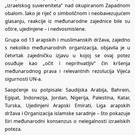
„izraelskog suvereniteta“ nad okupiranom Zapadnom
obalom. Iako je riječ o simboličnom i neobavezujućem
glasanju, reakcije iz međunarodne zajednice bile su
oštre, ujedinjene – i nedvosmislene.
Grupa od 13 arapskih i muslimanskih država, zajedno
s nekoliko međunarodnih organizacija, objavila je u
četvrtak zajedničku izjavu u kojoj se ovaj potez
osuđuje kao „očit i neprihvatljiv“ čin kršenja
međunarodnog prava i relevantnih rezolucija Vijeća
sigurnosti UN-a.
Saopćenje su potpisale: Saudijska Arabija, Bahrein,
Egipat, Indonezija, Jordan, Nigerija, Palestina, Katar,
Turska, Ujedinjeni Arapski Emirati, Liga arapskih
država i Organizacija islamske saradnje – što pokazuje
širi međunarodni konsenzus o nelegalnosti izraelskih
poteza.