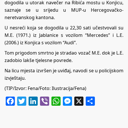
dogodila u utorak navečer na Ribića mostu u Konjicu,
saznaje se u srijedu u MUP-u Hercegovačko-
neretvanskog kantona.
U nesreći koja se dogodila u 22,30 sati učestvovali su
M.E. (1971.) iz Jablanice s vozilom “Mercedes” i L.E.
(2006.) iz Konjica s vozilom “Audi”.
Tom prigodom smrtno je stradao vozač M.E. dok je L.E.
zadobio lakše tjelesne povrede.
Na licu mjesta izvršen je uviđaj, navodi se u policijskom
izvještaju.
(TIP/Izvor: Fena/Foto: Ilustracija/Fena)
Facebook
Twitter
LinkedIn
Viber
WhatsApp
Messenger
X
Share