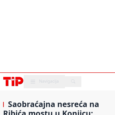
Mobile menu
Navigacija
Saobraćajna nesreća na
Ribića mostu u Konjicu: