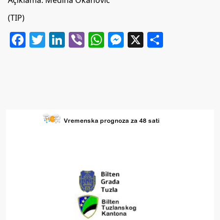
(TIP)
Facebook
Twitter
LinkedIn
Viber
WhatsApp
Messenger
X
Share