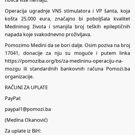
Operacija ugradnje VNS stimulatora i VP šanta, koja
košta 25.000 eura, značajno bi poboljšala kvalitet
Medininog života i smanjila broj teških epileptičnih
napada koje svakodnevno proživljava.
Pomozimo Medini da se bori dalje. Osim poziva na broj
17041, donacije za nju su moguće i putem linka
https://pomoziba.org/bs/za-medininu-operaciju-na-
mozgu
ili standardnih bankovnih računa Pomozi.ba
organizacije.
RAČUNI ZA UPLATE
PayPal:
paypal1@pomozi.ba
(Medina Okanović)
Za uplate iz BiH: