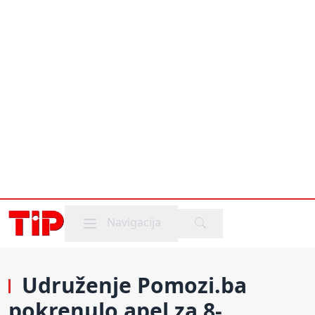
Mobile menu
Navigacija
Udruženje Pomozi.ba
pokrenulo apel za 8-