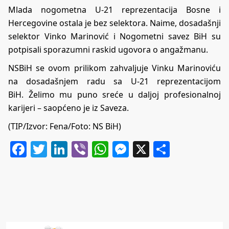
Mlada nogometna U-21 reprezentacija Bosne i
Hercegovine ostala je bez selektora. Naime, dosadašnji
selektor Vinko Marinović i Nogometni savez BiH su
potpisali sporazumni raskid ugovora o angažmanu.
NSBiH se ovom prilikom zahvaljuje Vinku Marinoviću
na dosadašnjem radu sa U-21 reprezentacijom
BiH. Želimo mu puno sreće u daljoj profesionalnoj
karijeri – saopćeno je iz Saveza.
(TIP/Izvor: Fena/Foto: NS BiH)
Facebook
Twitter
LinkedIn
Viber
WhatsApp
Messenger
X
Share