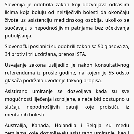
Slovenija je odobrila zakon koji dozvoljava odraslim
licima koja boluju od neizlječivih bolesti da okončaju
živote uz asistenciju medicinskog osoblja, ukoliko se
suočavaju s nepodnošljivim patnjama bez očekivanja
poboljšanja.
Slovenački poslanici su odobrili zakon sa 50 glasova za,
34 protiv i tri uzdržana, prenosi STA.
Usvajanje zakona uslijedilo je nakon konsultativnog
referenduma iz prošle godine, na kojem je 55 odsto
glasača podržalo uvođenje takvog propisa.
Asistirano umiranje se dozvoljava kada su sve
mogućnosti liječenja iscrpljene, a neće biti dostupno u
slučaju nepodnošljivih patnji koje proističu iz
mentalnih bolesti.
Australija, Kanada, Holandija i Belgija su među
zemljama koje dozvoljavaju asistirano umiranje, kao i