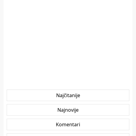
Najčitanije
Najnovije
Komentari