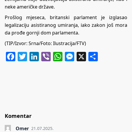
neke američke države.
Prošlog mjeseca, britanski parlament je izglasao
legalizaciju asistiranog umiranja, iako zakon još mora
da prođe gornji dom parlamenta.
(TIP/Izvor: Srna/Foto: Ilustracija/FTV)
Facebook
Twitter
LinkedIn
Viber
WhatsApp
Messenger
X
Share
Komentar
Omer
21.07.2025.