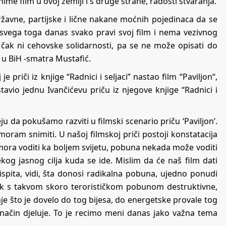
me film u ovoj zemlji i s druge strane, radosti stvaranja.
 državne, partijske i lične nakane moćnih pojedinaca da se
 svega toga danas svako pravi svoj film i nema vezivnog
čak ni cehovske solidarnosti, pa se ne može opisati do
e u BiH -smatra Mustafić.
e priči iz knjige “Radnici i seljaci” nastao film “Paviljon“,
avio jednu Ivančićevu priču iz njegove knjige “Radnici i
u da pokušamo razviti u filmski scenario priču ‘Paviljon’.
 moram snimiti. U našoj filmskoj priči postoji konstatacija
ora voditi ka boljem svijetu, pobuna nekada može voditi
og jasnog cilja kuda se ide. Mislim da će naš film dati
 ispita, vidi, šta donosi radikalna pobuna, ujedno ponudi
ijek s takvom skoro terorističkom pobunom destruktivne,
je što je dovelo do tog bijesa, do energetske provale tog
način djeluje. To je recimo meni danas jako važna tema