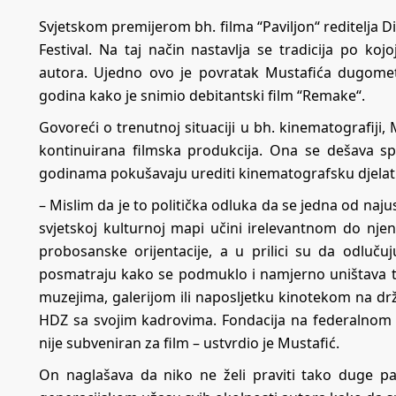
Svjetskom premijerom bh. filma “Paviljon“ reditelja D
Festival. Na taj način nastavlja se tradicija po ko
autora. Ujedno ovo je povratak Mustafića dugomet
godina kako je snimio debitantski film “Remake“.
Govoreći o trenutnoj situaciji u bh. kinematografiji,
kontinuirana filmska produkcija. Ona se dešava spo
godinama pokušavaju urediti kinematografsku djelatno
– Mislim da je to politička odluka da se jedna od naju
svjetskoj kulturnoj mapi učini irelevantnom do nj
probosanske orijentacije, a u prilici su da odluču
posmatraju kako se podmuklo i namjerno uništava ta
muzejima, galerijom ili naposljetku kinotekom na drž
HDZ sa svojim kadrovima. Fondacija na federalnom n
nije subveniran za film – ustvrdio je Mustafić.
On naglašava da niko ne želi praviti tako duge pa