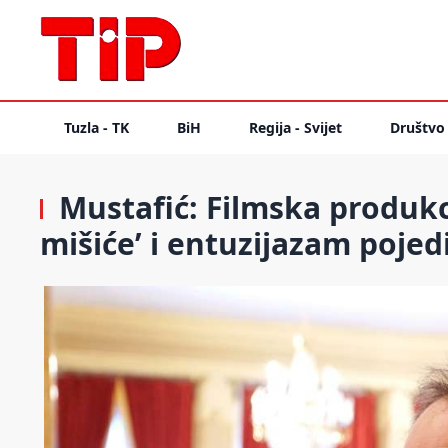
Tuzla - TK
BiH
Regija - Svijet
Društvo
Mustafić: Filmska produkc
mišiće’ i entuzijazam pojed