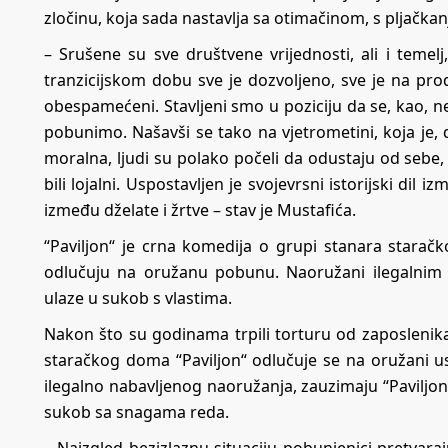
zločinu, koja sada nastavlja sa otimačinom, s pljačk
– Srušene su sve društvene vrijednosti, ali i teme
tranzicijskom dobu sve je dozvoljeno, sve je na prod
obespamećeni. Stavljeni smo u poziciju da se, kao,
pobunimo. Našavši se tako na vjetrometini, koja je, do
moralna, ljudi su polako počeli da odustaju od sebe, 
bili lojalni. Uspostavljen je svojevrsni istorijski dil
između dželate i žrtve – stav je Mustafića.
“Paviljon“ je crna komedija o grupi stanara starač
odlučuju na oružanu pobunu. Naoružani ilegalnim 
ulaze u sukob s vlastima.
Nakon što su godinama trpili torturu od zaposlenika
staračkog doma “Paviljon“ odlučuje se na oružani u
ilegalno nabavljenog naoružanja, zauzimaju “Paviljon
sukob sa snagama reda.
– Naizgled bezizlaznu situaciju pobunjenici pretvara