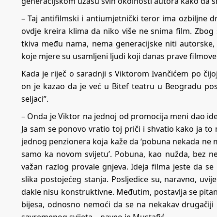
generacijskom užasu svih okolnosti autora kako da sni
– Taj antifilmski i antiumjetnički teror ima ozbiljne
ovdje kreira klima da niko više ne snima film. Zbog
tkiva među nama, nema generacijske niti autorske, 
koje mjere su usamljeni ljudi koji danas prave filmov
Kada je riječ o saradnji s Viktorom Ivančićem po čijoj j
on je kazao da je već u Bitef teatru u Beogradu post
seljaci”.
– Onda je Viktor na jednoj od promocija meni dao idej
Ja sam se ponovo vratio toj priči i shvatio kako ja to
jednog penzionera koja kaže da ‘pobuna nekada ne m
samo ka novom svijetu’. Pobuna, kao nužda, bez nek
važan razlog provale gnjeva. Ideja filma jeste da se
slika postojećeg stanja. Posljedice su, naravno, uv
dakle nisu konstruktivne. Međutim, postavlja se pitan
bijesa, odnosno nemoći da se na nekakav drugačiji 
savremenog svijeta – naveo je Mustafić.