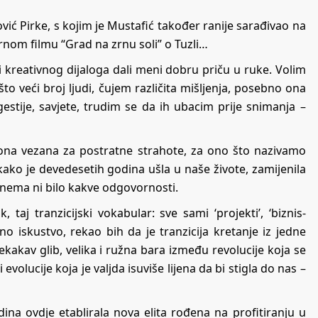
ović Pirke, s kojim je Mustafić također ranije sarađivao na
om filmu “Grad na zrnu soli” o Tuzli…
 kreativnog dijaloga dali meni dobru priču u ruke. Volim
što veći broj ljudi, čujem različita mišljenja, posebno ona
estije, savjete, trudim se da ih ubacim prije snimanja –
e ona vezana za postratne strahote, za ono što nazivamo
 otkako je devedesetih godina ušla u naše živote, zamijenila
a nema ni bilo kakve odgovornosti.
taj tranzicijski vokabular: sve sami ‘projekti’, ‘biznis-
lično iskustvo, rekao bih da je tranzicija kretanje iz jedne
kakav glib, velika i ružna bara između revolucije koja se
evolucije koja je valjda isuviše lijena da bi stigla do nas –
ina ovdje etablirala nova elita rođena na profitiranju u