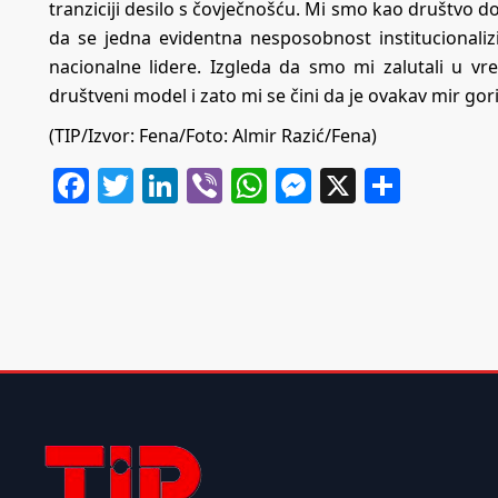
tranziciji desilo s čovječnošću. Mi smo kao društvo d
da se jedna evidentna nesposobnost institucionalizir
nacionalne lidere. Izgleda da smo mi zalutali u vr
društveni model i zato mi se čini da je ovakav mir gori
(TIP/Izvor: Fena/Foto: Almir Razić/Fena)
Facebook
Twitter
LinkedIn
Viber
WhatsApp
Messenger
X
Share