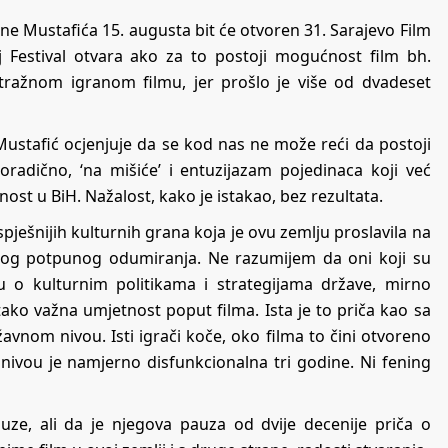
ine Mustafića 15. augusta bit će otvoren 31. Sarajevo Film
joj Festival otvara ako za to postoji mogućnost film bh.
ražnom igranom filmu, jer prošlo je više od dvadeset
 Mustafić ocjenjuje da se kod nas ne može reći da postoji
radično, ‘na mišiće’ i entuzijazam pojedinaca koji već
st u BiH. Nažalost, kako je istakao, bez rezultata.
spješnijih kulturnih grana koja je ovu zemlju proslavila na
enog potpunog odumiranja. Ne razumijem da oni koji su
ju o kulturnim politikama i strategijama države, mirno
ko važna umjetnost poput filma. Ista je to priča kao sa
avnom nivou. Isti igrači koče, oko filma to čini otvoreno
ivou je namjerno disfunkcionalna tri godine. Ni fening
uze, ali da je njegova pauza od dvije decenije priča o