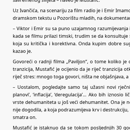
Uz Ivančića, na scenariju za film radio je i Emir Imam
dramskom tekstu u Pozorištu mladih, na dokumentarn
– Viktor i Emir su sa puno uzajamnog razumijevanja i
kada se filmu prilazi timski, trudim se da konsultuje 
koja su kritička i korektivna. Onda kupim dobre sug
kazao je.
Govoreći o radnji filma „Paviljon“, o tome koliko j
tranzicija, Mustafić je ocijenio da je riječ tranzicija
riječ stres: mnogo toga govori, ništa ne objašnjava, 
– Uostalom, pogledajte samo taj užasni novi rječnik, 
planovi’, ‘inflacija’, ‘deregulacija’… Ako bih iznosio 
vrste dehumaniteta u još veći dehumanitet. Ona je ne
nije dogodila, a koja podrazumijeva krv i destrukciju, i 
smatra on.
Mustafić je istaknuo da se tokom posljednjih 30 god