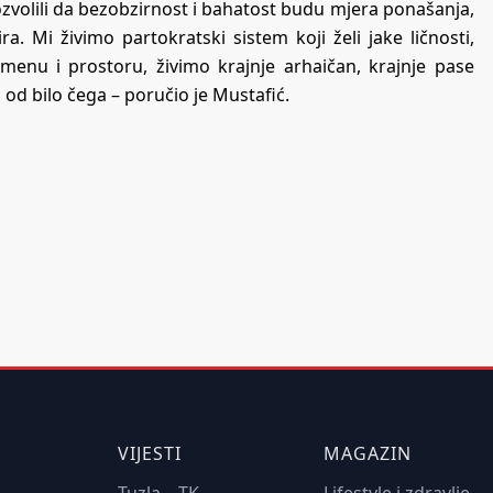
ozvolili da bezobzirnost i bahatost budu mjera ponašanja,
a. Mi živimo partokratski sistem koji želi jake ličnosti,
emenu i prostoru, živimo krajnje arhaičan, krajnje pase
 od bilo čega – poručio je Mustafić.
VIJESTI
MAGAZIN
Tuzla – TK
Lifestyle i zdravlje