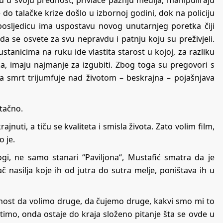
e do talačke krize došlo u izbornoj godini, dok na policiju
posljedicu ima uspostavu novog unutarnjeg poretka čiji
da se osvete za svu nepravdu i patnju koju su preživjeli.
ustanicima na ruku ide vlastita starost u kojoj, za razliku
ika, imaju najmanje za izgubiti. Zbog toga su pregovori s
a smrt trijumfuje nad životom – beskrajna – pojašnjava
 tačno.
nuti, a tiču se kvaliteta i smisla života. Zato volim film,
o je.
ogi, ne samo stanari “Paviljona“, Mustafić smatra da je
 nasilja koje ih od jutra do sutra melje, poništava ih u
bnost da volimo druge, da čujemo druge, kakvi smo mi to
timo, onda ostaje do kraja složeno pitanje šta se ovde u