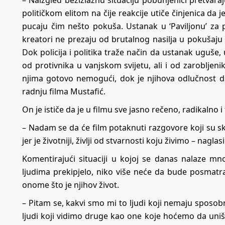
političkom elitom na čije reakcije utiče činjenica da j
pucaju čim nešto pokuša. Ustanak u ‘Paviljonu’ za 
kreatori ne prezaju od brutalnog nasilja u pokušaju 
Dok policija i politika traže način da ustanak uguše, 
od protivnika u vanjskom svijetu, ali i od zarobljen
njima gotovo nemogući, dok je njihova odlučnost d
radnju filma Mustafić.
On je ističe da je u filmu sve jasno rečeno, radikalno i
– Nadam se da će film potaknuti razgovore koji su skraj
jer je životniji, življi od stvarnosti koju živimo – naglasi
Komentirajući situaciji u kojoj se danas nalaze mn
ljudima prekipjelo, niko više neće da bude posmatrač
onome što je njihov život.
– Pitam se, kakvi smo mi to ljudi koji nemaju sposo
ljudi koji vidimo druge kao one koje hoćemo da uniš