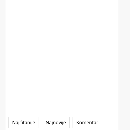
Najčitanije
Najnovije
Komentari