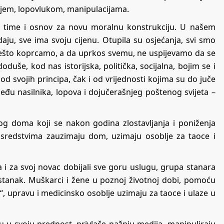
anjem, lopovlukom, manipulacijama.
lj, time i osnov za novu moralnu konstrukciju. U našem
aju, sve ima svoju cijenu. Otupila su osjećanja, svi smo
 nešto koprcamo, a da uprkos svemu, ne uspijevamo da se
duše, kod nas istorijska, politička, socijalna, bojim se i
od svojih principa, čak i od vrijednosti kojima su do juče
 između nasilnika, lopova i dojučerašnjeg poštenog svijeta –
kog doma koji se nakon godina zlostavljanja i poniženja
sredstvima zauzimaju dom, uzimaju osoblje za taoce i
 i za svoj novac dobijali sve goru uslugu, grupa stanara
stanak. Muškarci i žene u poznoj životnoj dobi, pomoću
“, upravu i medicinsko osoblje uzimaju za taoce i ulaze u
ju u svoju prednost, privlače pažnju medija, manipuliraju