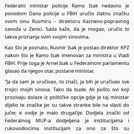
Federalni ministar policije Ramo Isak nedavno je
povodom Dana policije u FBiH uručio zlatnu značku
svom sinu Rusmiru – direktoru Kazneno-popravnog
zavoda u Zenici. Sada kaže, da je mogao, uručio bi
takva priznanja svim svojim sinovima.
Kao što je poznato, Rusmir Isak je postao direktor KPZ
nakon što je Ramo Isak imenovan za ministra u Vladi
FBiH. Prije toga je Arnel Isak u Federalnom parlamentu
glasao da njegov otac postane ministar.
“Ja da sam je uručivao, to znači, ja bih je uručivao sve
trojici mojih sinova. Tako da bude. Ali pošto ovi koji
prozivaju dolaze iz političke opcije gdje je taj ministar
dijelio te značke jer su takve stranke bile na vlasti do
jučer, e ovdje je malo drugačije. Dodjela znački od
Federalnog MUP-a dodjeljena je institucijama i
rukovodiocima institucijam za ono za što su