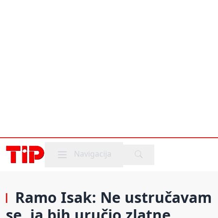
Mobile menu
Navigacija
Ramo Isak: Ne ustručavam
se, ja bih uručio zlatne