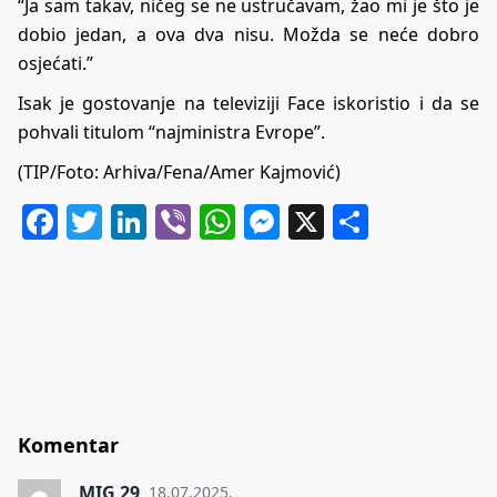
“Ja sam takav, ničeg se ne ustručavam, žao mi je što je
dobio jedan, a ova dva nisu. Možda se neće dobro
osjećati.”
Isak je gostovanje na televiziji Face iskoristio i da se
pohvali titulom “najministra Evrope”.
(TIP/Foto: Arhiva/Fena/Amer Kajmović)
Facebook
Twitter
LinkedIn
Viber
WhatsApp
Messenger
X
Share
Komentar
MIG 29
18.07.2025.