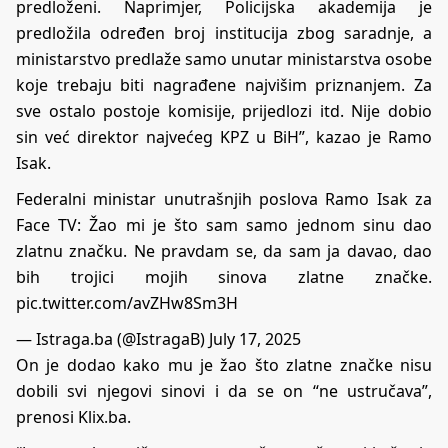
predloženi. Naprimjer, Policijska akademija je
predložila određen broj institucija zbog saradnje, a
ministarstvo predlaže samo unutar ministarstva osobe
koje trebaju biti nagrađene najvišim priznanjem. Za
sve ostalo postoje komisije, prijedlozi itd. Nije dobio
sin već direktor najvećeg KPZ u BiH”, kazao je Ramo
Isak.
Federalni ministar unutrašnjih poslova Ramo Isak za
Face TV: Žao mi je što sam samo jednom sinu dao
zlatnu značku. Ne pravdam se, da sam ja davao, dao
bih trojici mojih sinova zlatne značke.
pic.twitter.com/avZHw8Sm3H
— Istraga.ba (@IstragaB)
July 17, 2025
On je dodao kako mu je žao što zlatne značke nisu
dobili svi njegovi sinovi i da se on “ne ustručava”,
prenosi
Klix.ba
.