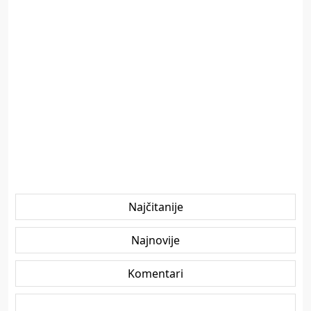
Najčitanije
Najnovije
Komentari