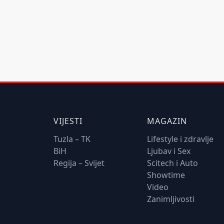
VIJESTI
MAGAZIN
Tuzla – TK
Lifestyle i zdravlje
BiH
Ljubav i Sex
Regija – Svijet
Scitech i Auto
Showtime
Video
Zanimljivosti