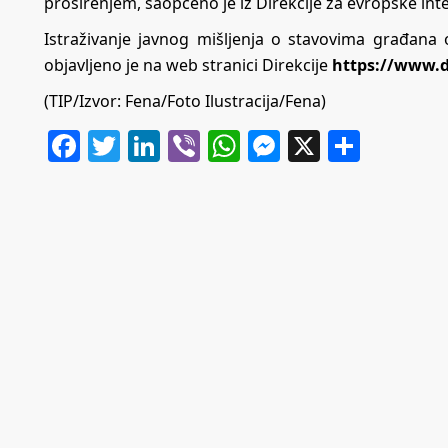
proširenjem, saopćeno je iz Direkcije za evropske int
Istraživanje javnog mišljenja o stavovima građana 
objavljeno je na web stranici Direkcije
https://www.d
(TIP/Izvor: Fena/Foto Ilustracija/Fena)
Facebook
Twitter
LinkedIn
Viber
WhatsApp
Messenger
X
Share