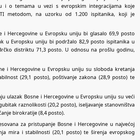
ju i o temama u vezi s evropskim integracijama koje
ATI metodom, na uzorku od 1.200 ispitanika, koji je
e i Hercegovine u Evropsku uniju bi glasalo 69,9 posto
 u Evropsku uniju bi podržalo 82,9 posto ispitanika u
 Brčko distriktu 71,3 posto. U odnosu na prošlu godinu,
sne i Hercegovine u Evropsku uniju su sloboda kretanja
stabilnost (29,1 posto), poštivanje zakona (28,9 posto) te
aju ulazak Bosne i Hercegovine u Evropsku uniju su veći
gubitak raznolikosti (20,2 posto), iseljavanje stanovništva
ćanje birokratije (8,4 posto).
resovana za pristupanje Bosne i Hercegovine u najvećoj
ja mira i stabilnosti (20,1 posto) te širenja evropskog