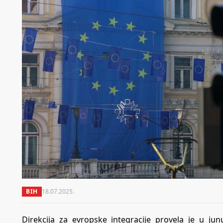
BIH
18.07.2025.
Direkcija za evropske integracije provela je u jun