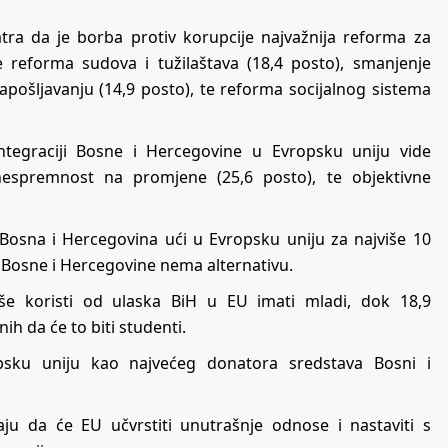
atra da je borba protiv korupcije najvažnija reforma za
 reforma sudova i tužilaštava (18,4 posto), smanjenje
apošljavanju (14,9 posto), te reforma socijalnog sistema
ntegraciji Bosne i Hercegovine u Evropsku uniju vide
e nespremnost na promjene (25,6 posto), te objektivne
e Bosna i Hercegovina ući u Evropsku uniju za najviše 10
 Bosne i Hercegovine nema alternativu.
še koristi od ulaska BiH u EU imati mladi, dok 18,9
nih da će to biti studenti.
psku uniju kao najvećeg donatora sredstava Bosni i
aju da će EU učvrstiti unutrašnje odnose i nastaviti s