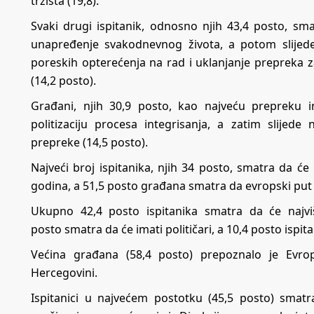
tržišta (19,8).
Svaki drugi ispitanik, odnosno njih 43,4 posto, sm
unapređenje svakodnevnog života, a potom slijede
poreskih opterećenja na rad i uklanjanje prepreka z
(14,2 posto).
Građani, njih 30,9 posto, kao najveću prepreku i
politizaciju procesa integrisanja, a zatim slijed
prepreke (14,5 posto).
Najveći broj ispitanika, njih 34 posto, smatra da ć
godina, a 51,5 posto građana smatra da evropski put
Ukupno 42,4 posto ispitanika smatra da će najvi
posto smatra da će imati političari, a 10,4 posto ispita
Većina građana (58,4 posto) prepoznalo je Evro
Hercegovini.
Ispitanici u najvećem postotku (45,5 posto) smatr