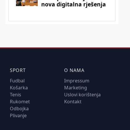
SPORT
O NAMA
Fudbal
Impressum
Košarka
Marketing
Tenis
Uslovi korištenja
Rukomet
Kontakt
Odbojka
Plivanje