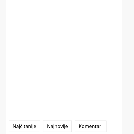
Najčitanije
Najnovije
Komentari