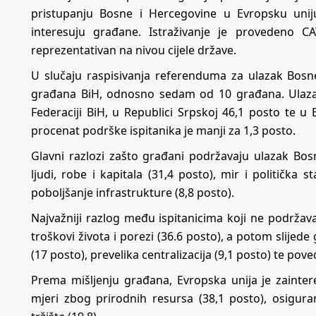
pristupanju Bosne i Hercegovine u Evropsku uni
interesuju građane. Istraživanje je provedeno C
reprezentativan na nivou cijele države.
U slučaju raspisivanja referenduma za ulazak Bosn
građana BiH, odnosno sedam od 10 građana. Ulazak
Federaciji BiH, u Republici Srpskoj 46,1 posto te u
procenat podrške ispitanika je manji za 1,3 posto.
Glavni razlozi zašto građani podržavaju ulazak Bo
ljudi, robe i kapitala (31,4 posto), mir i politička 
poboljšanje infrastrukture (8,8 posto).
Najvažniji razlog među ispitanicima koji ne podržav
troškovi života i porezi (36.6 posto), a potom slijede 
(17 posto), prevelika centralizacija (9,1 posto) te pove
Prema mišljenju građana, Evropska unija je zainte
mjeri zbog prirodnih resursa (38,1 posto), osiguran