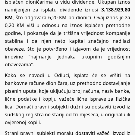
isplaćen dioničarima u vidu dividende. Ukupan iznos
namijenjen za isplatu dividende iznosi
3.138.929,80
KM
, što odgovara 6,20 KM po dionici. Ovaj iznos je za
0,20 KM viši u odnosu na iznos isplaćen prethodne
godine, i pokazuje da je tržišna vrijednost kompanije
stabilna i da njen neto kapital značajno nadilazi
obaveze, što je potvrđeno i izjavom da je vrijednost
imovine “najmanje jednaka ukupnim godišnjim
obavezama”.
Kako se navodi u Odluci, isplata će se vršiti na
bankovne račune dioničara, uz prethodno dostavljanje
pisanih uputa, koje uključuju broj računa, naziv banke,
lične podatke i kopiju važeće lične isprave za fizička
lica. Domaći pravni subjekti dužni su dostaviti izvod iz
sudskog registra ne stariji od tri mjeseca, u originalu ili
ovjerenoj kopiji.
Strani pravni subjekti moraju dostaviti važeći izvod iz