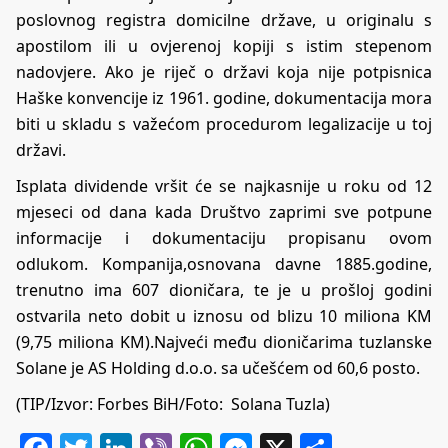
poslovnog registra domicilne države, u originalu s
apostilom ili u ovjerenoj kopiji s istim stepenom
nadovjere. Ako je riječ o državi koja nije potpisnica
Haške konvencije iz 1961. godine, dokumentacija mora
biti u skladu s važećom procedurom legalizacije u toj
državi.
Isplata dividende vršit će se najkasnije u roku od 12
mjeseci od dana kada Društvo zaprimi sve potpune
informacije i dokumentaciju propisanu ovom
odlukom. Kompanija,osnovana davne 1885.godine,
trenutno ima 607 dioničara, te je u prošloj godini
ostvarila neto dobit u iznosu od blizu 10 miliona KM
(9,75 miliona KM).Najveći među dioničarima tuzlanske
Solane je AS Holding d.o.o. sa učešćem od 60,6 posto.
(TIP/Izvor:
Forbes BiH
/Foto: Solana Tuzla)