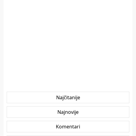
Najčitanije
Najnovije
Komentari