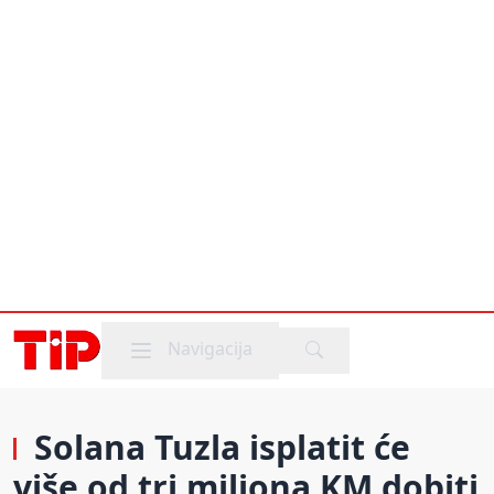
Mobile menu
Navigacija
Solana Tuzla isplatit će
više od tri miliona KM dobiti