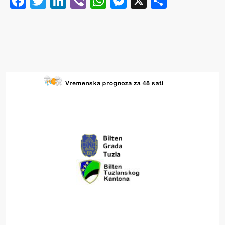
Facebook
Twitter
LinkedIn
Viber
WhatsApp
Messenger
X
Share