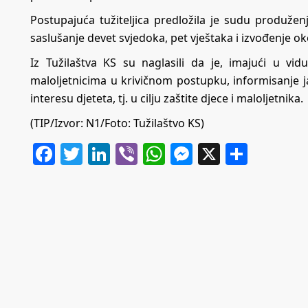
Postupajuća tužiteljica predložila je sudu produže
saslušanje devet svjedoka, pet vještaka i izvođenje o
Iz Tužilaštva KS su naglasili da je, imajući u v
maloljetnicima u krivičnom postupku, informisanje j
interesu djeteta, tj. u cilju zaštite djece i maloljetnika.
(TIP/Izvor:
N1
/Foto: Tužilaštvo KS)
Facebook
Twitter
LinkedIn
Viber
WhatsApp
Messenger
X
Share