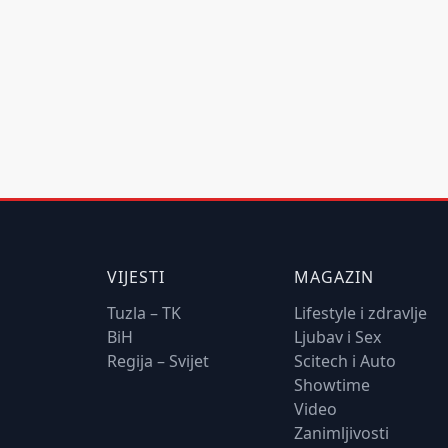
VIJESTI
MAGAZIN
Tuzla – TK
Lifestyle i zdravlje
BiH
Ljubav i Sex
Regija – Svijet
Scitech i Auto
Showtime
Video
Zanimljivosti