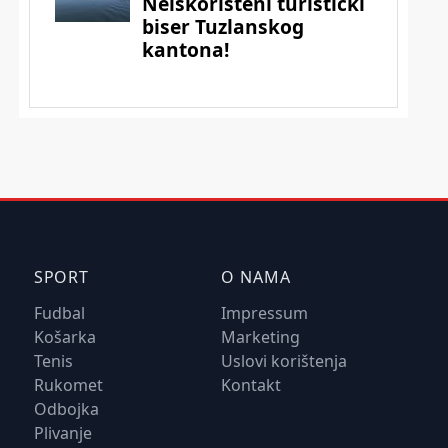
SPORT
O NAMA
Fudbal
Impressum
Košarka
Marketing
Tenis
Uslovi korištenja
Rukomet
Kontakt
Odbojka
Plivanje