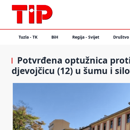
Tuzla - TK
BiH
Regija - Svijet
Društvo
Potvrđena optužnica prot
djevojčicu (12) u šumu i sil