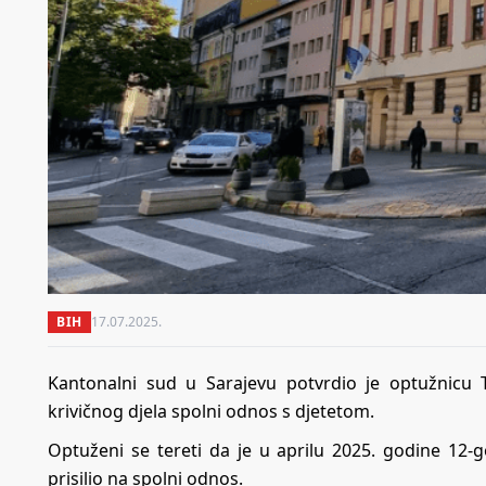
BIH
17.07.2025.
Kantonalni sud u Sarajevu potvrdio je optužnicu 
krivičnog djela spolni odnos s djetetom.
Optuženi se tereti da je u aprilu 2025. godine 1
prisilio na spolni odnos.