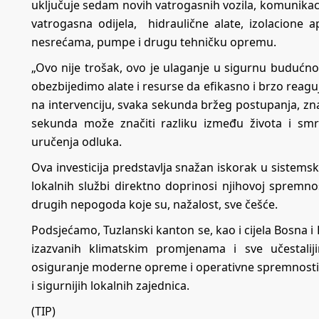
uključuje sedam novih vatrogasnih vozila, komunikaci
vatrogasna odijela, hidraulične alate, izolacione a
nesrećama, pumpe i drugu tehničku opremu.
„Ovo nije trošak, ovo je ulaganje u sigurnu budućno
obezbijedimo alate i resurse da efikasno i brzo reag
na intervenciju, svaka sekunda bržeg postupanja, z
sekunda može značiti razliku između života i smrt
uručenja odluka.
Ova investicija predstavlja snažan iskorak u sistemsk
lokalnih službi direktno doprinosi njihovoj spremnost
drugih nepogoda koje su, nažalost, sve češće.
Podsjećamo, Tuzlanski kanton se, kao i cijela Bosna 
izazvanih klimatskim promjenama i sve učestal
osiguranje moderne opreme i operativne spremnosti slu
i sigurnijih lokalnih zajednica.
(TIP)