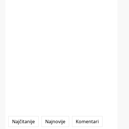
Najčitanije
Najnovije
Komentari