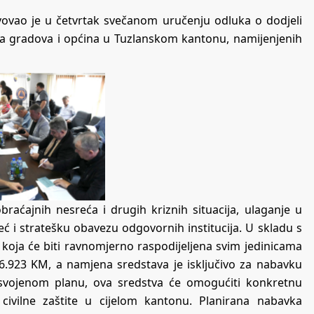
tvovao je u četvrtak svečanom uručenju odluka o dodjeli
a gradova i općina u Tuzlanskom kantonu, namijenjenih
raćajnih nesreća i drugih kriznih situacija, ulaganje u
eć i stratešku obavezu odgovornih institucija. U skladu s
 koja će biti ravnomjerno raspodijeljena svim jedinicama
.923 KM, a namjena sredstava je isključivo za nabavku
vojenom planu, ova sredstva će omogućiti konkretnu
 civilne zaštite u cijelom kantonu. Planirana nabavka