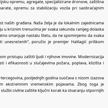
jsku opremu, agregate, specijalizirane dronove, zaštitna
parate, opremu za stabilizaciju vozila pri saobraćajnim
st naših građana. Naša želja je da lokalnim zajednicama
uju u kriznim trenucima jer svaka sekunda ranijeg dolaska
natno smanjuje nastalu štetu, da ne spominjemo da svaka
i unesrećenih“, poručio je premijer Halilagić prilikom
om pristupu zaštiti ljudi i njihove imovine. Modernizacija
i i efikasnosti u slučajevima požara, poplava, klizišta i
i Hercegovina, posljednjih godina suočava s nizom izazova
ijim ekstremnim vremenskim pojavama. Zbog toga je
žbi civilne zaštite ključni korak ka stvaranju otpornijih