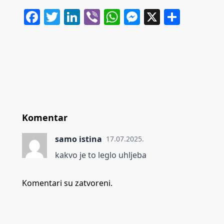
Facebook
Twitter
LinkedIn
Viber
WhatsApp
Messenger
X
Share
Komentar
samo istina
17.07.2025.
kakvo je to leglo uhljeba
Komentari su zatvoreni.