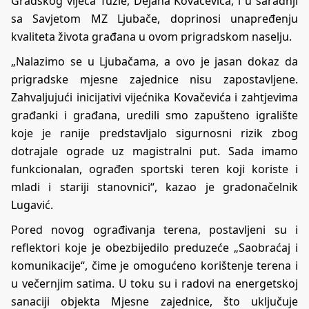
Gradskog vijeća Tuzle, Dejana Kovačevića, i u saradnji
sa Savjetom MZ Ljubače, doprinosi unapređenju
kvaliteta života građana u ovom prigradskom naselju.
„Nalazimo se u Ljubačama, a ovo je jasan dokaz da
prigradske mjesne zajednice nisu zapostavljene.
Zahvaljujući inicijativi vijećnika Kovačevića i zahtjevima
građanki i građana, uredili smo zapušteno igralište
koje je ranije predstavljalo sigurnosni rizik zbog
dotrajale ograde uz magistralni put. Sada imamo
funkcionalan, ograđen sportski teren koji koriste i
mladi i stariji stanovnici“, kazao je gradonačelnik
Lugavić.
Pored novog ograđivanja terena, postavljeni su i
reflektori koje je obezbijedilo preduzeće „Saobraćaj i
komunikacije“, čime je omogućeno korištenje terena i
u večernjim satima. U toku su i radovi na energetskoj
sanaciji objekta Mjesne zajednice, što uključuje