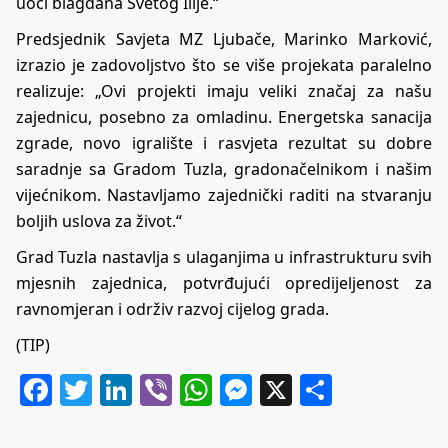
uoči blagdana Svetog Ilije.“
Predsjednik Savjeta MZ Ljubače, Marinko Marković,
izrazio je zadovoljstvo što se više projekata paralelno
realizuje: „Ovi projekti imaju veliki značaj za našu
zajednicu, posebno za omladinu. Energetska sanacija
zgrade, novo igralište i rasvjeta rezultat su dobre
saradnje sa Gradom Tuzla, gradonačelnikom i našim
vijećnikom. Nastavljamo zajednički raditi na stvaranju
boljih uslova za život.“
Grad Tuzla nastavlja s ulaganjima u infrastrukturu svih
mjesnih zajednica, potvrđujući opredijeljenost za
ravnomjeran i održiv razvoj cijelog grada.
(TIP)
Facebook
Twitter
LinkedIn
Viber
WhatsApp
Messenger
X
Share