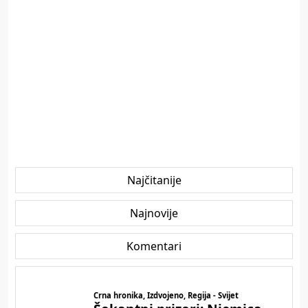
Najčitanije
Najnovije
Komentari