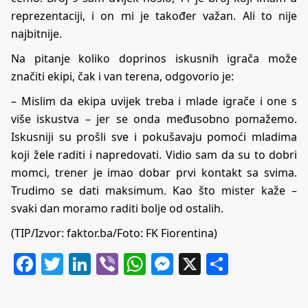
reprezentaciji, i on mi je također važan. Ali to nije
najbitnije.
Na pitanje koliko doprinos iskusnih igrača može
značiti ekipi, čak i van terena, odgovorio je:
– Mislim da ekipa uvijek treba i mlade igrače i one s
više iskustva – jer se onda međusobno pomažemo.
Iskusniji su prošli sve i pokušavaju pomoći mladima
koji žele raditi i napredovati. Vidio sam da su to dobri
momci, trener je imao dobar prvi kontakt sa svima.
Trudimo se dati maksimum. Kao što mister kaže –
svaki dan moramo raditi bolje od ostalih.
(TIP/Izvor:
faktor.ba
/Foto: FK Fiorentina)
Facebook
Twitter
LinkedIn
Viber
WhatsApp
Messenger
X
Share