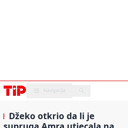
Mobile menu
Navigacija
Džeko otkrio da li je
supruga Amra utjecala na