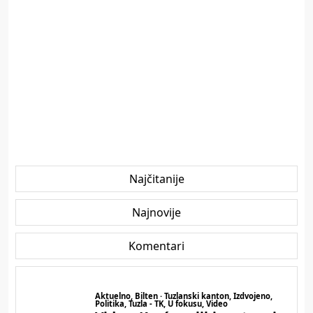
Najčitanije
Najnovije
Komentari