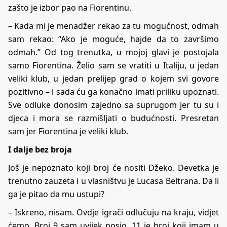
zašto je izbor pao na Fiorentinu.
– Kada mi je menadžer rekao za tu mogućnost, odmah
sam rekao: “Ako je moguće, hajde da to završimo
odmah.” Od tog trenutka, u mojoj glavi je postojala
samo Fiorentina. Želio sam se vratiti u Italiju, u jedan
veliki klub, u jedan prelijep grad o kojem svi govore
pozitivno – i sada ću ga konačno imati priliku upoznati.
Sve odluke donosim zajedno sa suprugom jer tu su i
djeca i mora se razmišljati o budućnosti. Presretan
sam jer Fiorentina je veliki klub.
I dalje bez broja
Još je nepoznato koji broj će nositi Džeko. Devetka je
trenutno zauzeta i u vlasništvu je Lucasa Beltrana. Da li
ga je pitao da mu ustupi?
– Iskreno, nisam. Ovdje igrači odlučuju na kraju, vidjet
ćemo. Broj 9 sam uvijek nosio, 11 je broj koji imam u