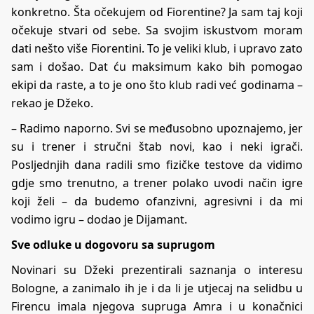
konkretno. Šta očekujem od Fiorentine? Ja sam taj koji
očekuje stvari od sebe. Sa svojim iskustvom moram
dati nešto više Fiorentini. To je veliki klub, i upravo zato
sam i došao. Dat ću maksimum kako bih pomogao
ekipi da raste, a to je ono što klub radi već godinama –
rekao je Džeko.
– Radimo naporno. Svi se međusobno upoznajemo, jer
su i trener i stručni štab novi, kao i neki igrači.
Posljednjih dana radili smo fizičke testove da vidimo
gdje smo trenutno, a trener polako uvodi način igre
koji želi – da budemo ofanzivni, agresivni i da mi
vodimo igru – dodao je Dijamant.
Sve odluke u dogovoru sa suprugom
Novinari su Džeki prezentirali saznanja o interesu
Bologne, a zanimalo ih je i da li je utjecaj na selidbu u
Firencu imala njegova supruga Amra i u konačnici