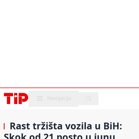
Mobile menu
Navigacija
Rast tržišta vozila u BiH:
Skok od 21 posto u junu