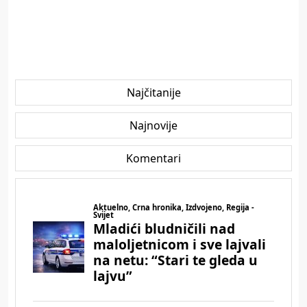
Najčitanije
Najnovije
Komentari