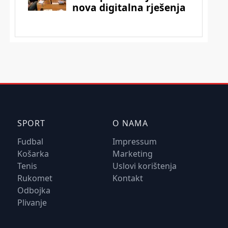
SPORT
O NAMA
Fudbal
Impressum
Košarka
Marketing
Tenis
Uslovi korištenja
Rukomet
Kontakt
Odbojka
Plivanje