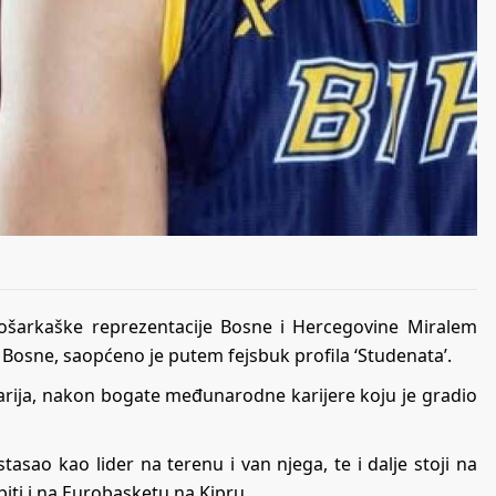
košarkaške reprezentacije Bosne i Hercegovine Miralem
e Bosne, saopćeno je putem fejsbuk profila ‘Studenata’.
asarija, nakon bogate međunarodne karijere koju je gradio
tasao kao lider na terenu i van njega, te i dalje stoji na
iti i na Eurobasketu na Kipru.