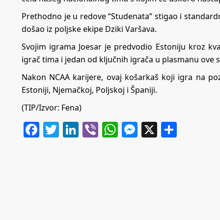
Prethodno je u redove “Studenata” stigao i standardni 
došao iz poljske ekipe Dziki Varšava.
Svojim igrama Joesar je predvodio Estoniju kroz kva
igrač tima i jedan od ključnih igrača u plasmanu ove 
Nakon NCAA karijere, ovaj košarkaš koji igra na pozi
Estoniji, Njemačkoj, Poljskoj i Španiji.
(TIP/Izvor: Fena)
Facebook
Twitter
LinkedIn
Viber
WhatsApp
Messenger
X
Share