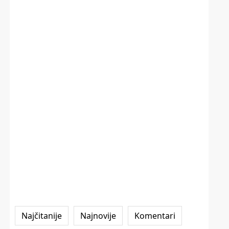
Najčitanije
Najnovije
Komentari