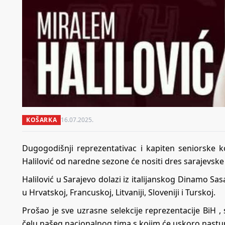
KOŠARKA
16.07.2025.
Dugogodišnji reprezentativac i kapiten seniorske 
Halilović od naredne sezone će nositi dres sarajevsk
Halilović u Sarajevo dolazi iz italijanskog Dinamo S
u Hrvatskoj, Francuskoj, Litvaniji, Sloveniji i Turskoj.
Prošao je sve uzrasne selekcije reprezentacije BiH , s
čelu našeg nacionalnog tima s kojim će uskoro nastup