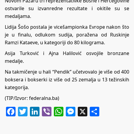
Novom Pazaru tri reprezentativke Bosne i Hercegovine
ostvarile su izvanredne rezultate i okitile su se
medaljama.
Lidija Šošo postala je vicešampionka Evrope nakon što
je u finalu, odlukom sudija, poražena od Ruskinje
Ramzi Kataeve, u kategoriji do 80 kilograma.
Asija Turković i Ajna Halilović osvojile bronzane
medalje.
Na takmičenje u hali “Pendik” učetvovalo je više od 400
boksera i bokserki iz više od 25 zemalja u 13 težinskih
kategorija.
(TIP/Izvor: federalna.ba)
Facebook
Twitter
LinkedIn
Viber
WhatsApp
Messenger
X
Share