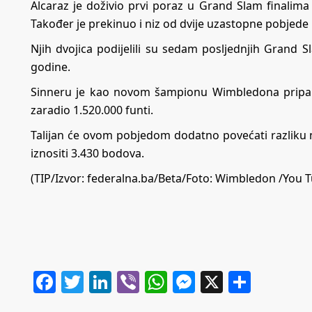
Alcaraz je doživio prvi poraz u Grand Slam finalima 
Također je prekinuo i niz od dvije uzastopne pobjed
Njih dvojica podijelili su sedam posljednjih Grand S
godine.
Sinneru je kao novom šampionu Wimbledona pripala 
zaradio 1.520.000 funti.
Talijan će ovom pobjedom dodatno povećati razliku n
iznositi 3.430 bodova.
(TIP/Izvor: federalna.ba/Beta/Foto:
Wimbledon
/You T
Facebook
Twitter
LinkedIn
Viber
WhatsApp
Messenger
X
Share