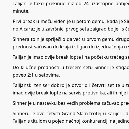
Talijan je tako prekinuo niz od 24 uzastopne pobjed
minute.
Prvi break u meču viđen je u petom gemu, kada je Sin
no Alcaraz je u završnici prvog seta zaigrao bolje i s
Sinnera to nije spriječilo da već u prvom gemu drugog
prednost sačuvao do kraja i stigao do izjednačenja u
Talijan je imao dvije break lopte i na početku trećeg set
Do ključne prednosti u trećem setu Sinner je stigao
poveo 2:1 u setovima.
Talijanski teniser dobro je otvorio i četvrti set t
imao dvije break lopte na servis protivnika, ali ih nije i
Sinner je u nastavku bez većih problema sačuvao pre
Sinneru je ovo četvrti Grand Slam trofej u karijeri, 
Talijan s titulom u pojedinačnoj konkurenciji na jedi