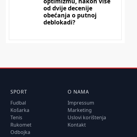
SPORT
O NAMA
Fudbal
Impressum
Košarka
Marketing
Tenis
Uslovi korištenja
Rukomet
Kontakt
Odbojka