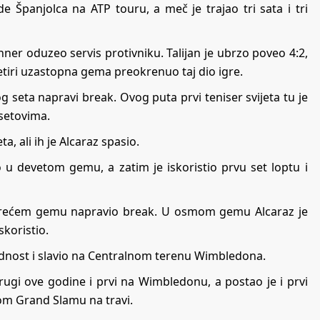
e Španjolca na ATP touru, a meč je trajao tri sata i tri
ner oduzeo servis protivniku. Talijan je ubrzo poveo 4:2,
 četiri uzastopna gema preokrenuo taj dio igre.
 seta napravi break. Ovog puta prvi teniser svijeta tu je
 setovima.
a, ali ih je Alcaraz spasio.
 u devetom gemu, a zatim je iskoristio prvu set loptu i
e u trećem gemu napravio break. U osmom gemu Alcaraz je
skoristio.
dnost i slavio na Centralnom terenu Wimbledona.
drugi ove godine i prvi na Wimbledonu, a postao je i prvi
nom Grand Slamu na travi.