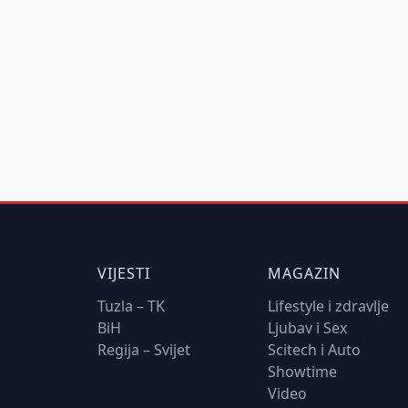
VIJESTI
MAGAZIN
Tuzla – TK
Lifestyle i zdravlje
BiH
Ljubav i Sex
Regija – Svijet
Scitech i Auto
Showtime
Video