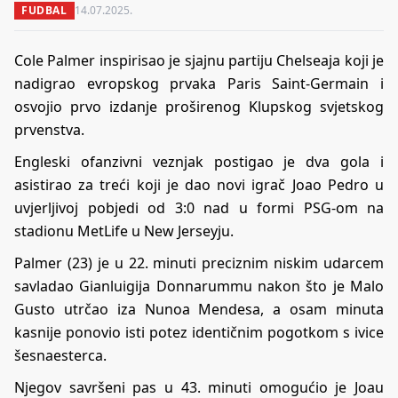
FUDBAL
14.07.2025.
Cole Palmer inspirisao je sjajnu partiju Chelseaja koji je
nadigrao evropskog prvaka Paris Saint-Germain i
osvojio prvo izdanje proširenog Klupskog svjetskog
prvenstva.
Engleski ofanzivni veznjak postigao je dva gola i
asistirao za treći koji je dao novi igrač Joao Pedro u
uvjerljivoj pobjedi od 3:0 nad u formi PSG-om na
stadionu MetLife u New Jerseyju.
Palmer (23) je u 22. minuti preciznim niskim udarcem
savladao Gianluigija Donnarummu nakon što je Malo
Gusto utrčao iza Nunoa Mendesa, a osam minuta
kasnije ponovio isti potez identičnim pogotkom s ivice
šesnaesterca.
Njegov savršeni pas u 43. minuti omogućio je Joau