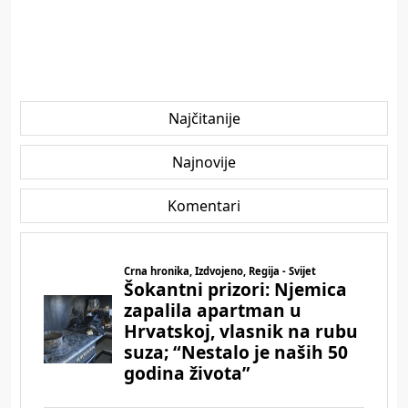
Najčitanije
Najnovije
Komentari