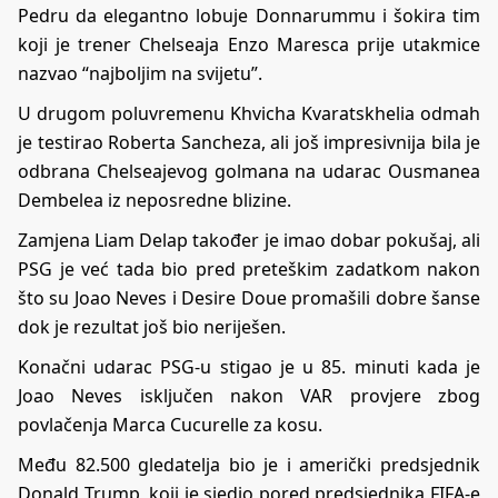
Pedru da elegantno lobuje Donnarummu i šokira tim
koji je trener Chelseaja Enzo Maresca prije utakmice
nazvao “najboljim na svijetu”.
U drugom poluvremenu Khvicha Kvaratskhelia odmah
je testirao Roberta Sancheza, ali još impresivnija bila je
odbrana Chelseajevog golmana na udarac Ousmanea
Dembelea iz neposredne blizine.
Zamjena Liam Delap također je imao dobar pokušaj, ali
PSG je već tada bio pred preteškim zadatkom nakon
što su Joao Neves i Desire Doue promašili dobre šanse
dok je rezultat još bio neriješen.
Konačni udarac PSG-u stigao je u 85. minuti kada je
Joao Neves isključen nakon VAR provjere zbog
povlačenja Marca Cucurelle za kosu.
Među 82.500 gledatelja bio je i američki predsjednik
Donald Trump, koji je sjedio pored predsjednika FIFA-e