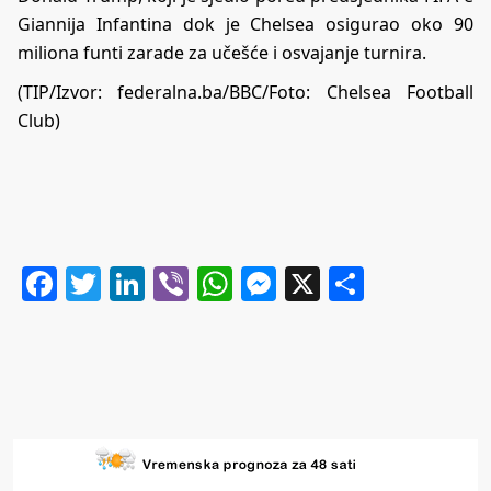
Giannija Infantina dok je Chelsea osigurao oko 90
miliona funti zarade za učešće i osvajanje turnira.
(TIP/Izvor: federalna.ba/BBC/Foto:
Chelsea Football
Club
)
Facebook
Twitter
LinkedIn
Viber
WhatsApp
Messenger
X
Share