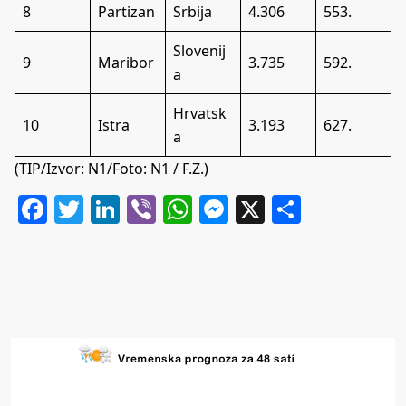
8
Partizan
Srbija
4.306
553.
Slovenij
9
Maribor
3.735
592.
a
Hrvatsk
10
Istra
3.193
627.
a
(TIP/Izvor:
N1
/Foto: N1 / F.Z.)
Facebook
Twitter
LinkedIn
Viber
WhatsApp
Messenger
X
Share