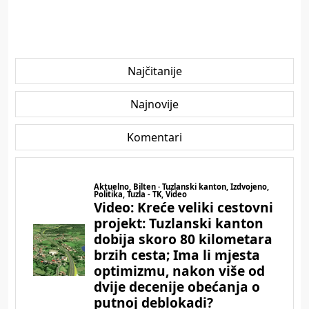
Najčitanije
Najnovije
Komentari