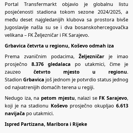
Portal Transfermarkt objavio je globalnu listu
posjećenosti stadiona tokom sezone 2024/2025, a
među deset najgledanijih klubova sa prostora bivše
Jugoslavije našla su se i dva bosanskohercegovačka
velikana – FK Željezničar i FK Sarajevo.
Grbavica četvrta u regionu, Koševo odmah iza
Prema zvaničnim podacima,
Željezničar
je imao
prosječno
8.376 gledalaca
po utakmici, čime je
zauzeo
četvrto mjesto u regionu
.
Stadion
Grbavica
još jednom je potvrdio status jednog
od najvatrenijih domaćih terena u regiji.
Nedugo iza, na
petom mjestu
, nalazi se
FK Sarajevo
,
koji je na stadionu
Koševo
prosječno okupljao
6.613
navijača
po utakmici.
Ispred Partizana, Maribora i Rijeke