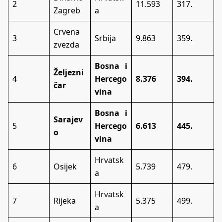
2
11.593
317.
Zagreb
a
Crvena
3
Srbija
9.863
359.
zvezda
Bosna i
Željezni
4
Hercego
8.376
394.
čar
vina
Bosna i
Sarajev
5
Hercego
6.613
445.
o
vina
Hrvatsk
6
Osijek
5.739
479.
a
Hrvatsk
7
Rijeka
5.375
499.
a