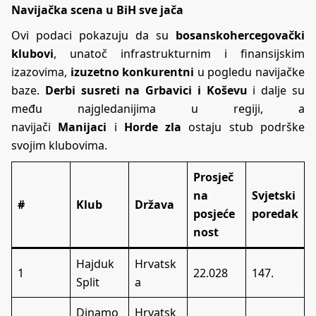
Navijačka scena u BiH sve jača
Ovi podaci pokazuju da su
bosanskohercegovački
klubovi
, unatoč infrastrukturnim i finansijskim
izazovima,
izuzetno konkurentni
u pogledu navijačke
baze.
Derbi susreti na Grbavici i Koševu
i dalje su
među najgledanijima u regiji, a
navijači
Manijaci
i
Horde zla
ostaju stub podrške
svojim klubovima.
Prosječ
na
Svjetski
#
Klub
Država
posjeće
poredak
nost
Hajduk
Hrvatsk
1
22.028
147.
Split
a
Dinamo
Hrvatsk