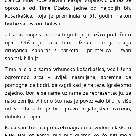
oprostila od Time Džebo, jedne od najboljih bh.
košarkašica, koja je preminula u 61. godini nakon
borbe sa teškom bolesti.
– Danas moje srce nosi tugu koju je teško pretočiti u
riječi. Otišla je naša Tima Džebo – moja draga
drugarica, saborac s parketa i prijateljica i izvan
sportskih linija.
Tima nije bila samo vrhunska košarkašica, već i žena
ogromnog srca – uvijek nasmijana, spremna da
pomogne, da bodri, da zagrli kad je najteže. Igrale smo
zajedno, borile se rame uz rame za reprezentaciju, za
našu zemlju. Ali ono što nas je povezivalo bilo je više
od sporta – to je bilo pravo prijateljstvo, iskreno,
duboko i trajno.
Kada sam trebala preuzeti nagradu povodom ulaska u
FIBA Hall of Fame, nije bilo dileme ko će biti moja