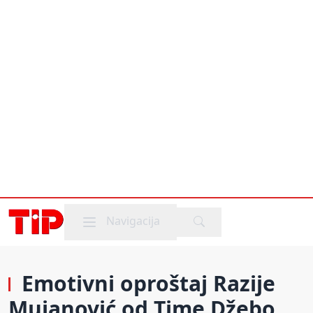
Mobile menu
Navigacija
Emotivni oproštaj Razije
Mujanović od Time Džebo