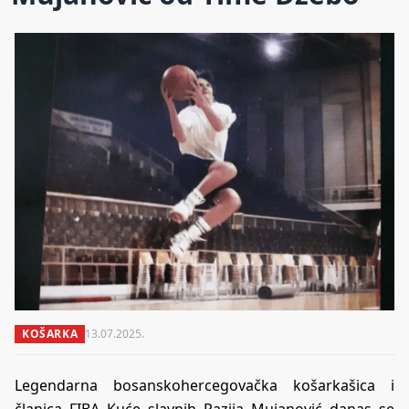
KOŠARKA
13.07.2025.
Legendarna bosanskohercegovačka košarkašica i
članica FIBA Kuće slavnih Razija Mujanović danas se