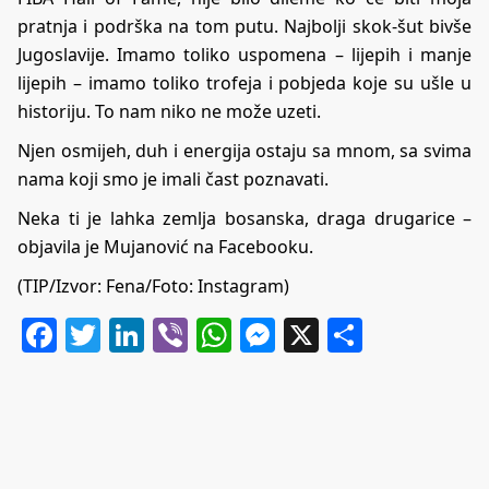
pratnja i podrška na tom putu. Najbolji skok-šut bivše
Jugoslavije. Imamo toliko uspomena – lijepih i manje
lijepih – imamo toliko trofeja i pobjeda koje su ušle u
historiju. To nam niko ne može uzeti.
Njen osmijeh, duh i energija ostaju sa mnom, sa svima
nama koji smo je imali čast poznavati.
Neka ti je lahka zemlja bosanska, draga drugarice –
objavila je Mujanović na Facebooku.
(TIP/Izvor: Fena/Foto: Instagram)
Facebook
Twitter
LinkedIn
Viber
WhatsApp
Messenger
X
Share