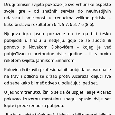
Drugi teniser svijeta pokazao je sve vrhunske aspekte
svoje igre – od snažnih servisa do neuhvatljivih
udaraca i smirenosti u trenucima velikog pritiska –
kako bi slavio rezultatom 6-4, 5-7, 6-3, 7-6 (8-6).
Njegova igra jasno pokazuje da će ga biti teško
pobijediti u finalu u nedjelju, gdje će se suočiti ili
ponovo s Novakom Đokovićem – kojeg je već
pobjeđivao u prethodne dvije godine – ili s prvim
reketom svijeta, Jannikom Sinnerom.
Polovina Fritzovih profesionalnih pobjeda ostvarena je
na travi i odlično se držao protiv Alcaraza, dajući sve
od sebe kako bi meč odveo u odlučujući peti set.
U jednom trenutku činilo se da će uspjeti, ali je Alcaraz
pokazao izuzetnu mentalnu snagu, spasio dvije set
lopte i preokrenuo za pobjedu.
„Bio je to zaista težak meč. Uslovi su bili naporni, bilo je