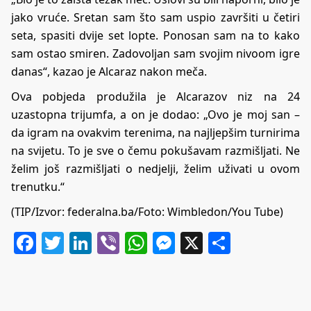
jako vruće. Sretan sam što sam uspio završiti u četiri
seta, spasiti dvije set lopte. Ponosan sam na to kako
sam ostao smiren. Zadovoljan sam svojim nivoom igre
danas“, kazao je Alcaraz nakon meča.
Ova pobjeda produžila je Alcarazov niz na 24
uzastopna trijumfa, a on je dodao: „Ovo je moj san –
da igram na ovakvim terenima, na najljepšim turnirima
na svijetu. To je sve o čemu pokušavam razmišljati. Ne
želim još razmišljati o nedjelji, želim uživati u ovom
trenutku.“
(TIP/Izvor: federalna.ba/Foto:
Wimbledon
/You Tube)
Facebook
Twitter
LinkedIn
Viber
WhatsApp
Messenger
X
Share