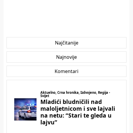
Najčitanije
Najnovije
Komentari