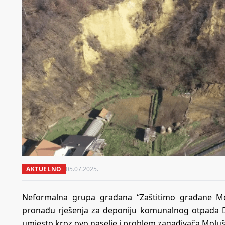
AKTUELNO
05.07.2025.
Neformalna grupa građana “Zaštitimo građane Mol
pronađu rješenja za deponiju komunalnog otpada De
umjesto kroz ovo naselje i problem zagađivača Molušk