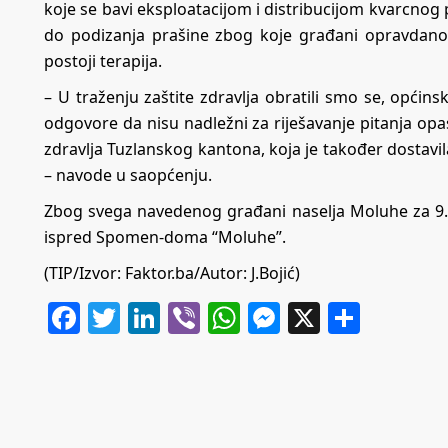
koje se bavi eksploatacijom i distribucijom kvarcnog
do podizanja prašine zbog koje građani opravdano s
postoji terapija.
– U traženju zaštite zdravlja obratili smo se, općinsk
odgovore da nisu nadležni za riješavanje pitanja opasn
zdravlja Tuzlanskog kantona, koja je također dostavil
– navode u saopćenju.
Zbog svega navedenog građani naselja Moluhe za 9. ju
ispred Spomen-doma “Moluhe”.
(TIP/Izvor:
Faktor.ba
/Autor: J.Bojić)
Facebook
Twitter
LinkedIn
Viber
WhatsApp
Messenger
X
Share