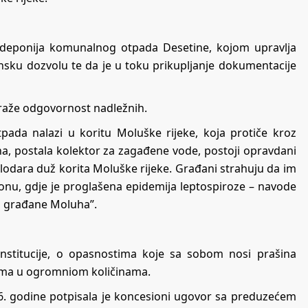
 deponija komunalnog otpada Desetine, kojom upravlja
sku dozvolu te da je u toku prikupljanje dokumentacije
 traže odgovornost nadležnih.
ada nalazi u koritu Moluške rijeke, koja protiče kroz
dina, postala kolektor za zagađene vode, postoji opravdani
glodara duž korita Moluške rijeke. Građani strahuju da im
onu, gdje je proglašena epidemija leptospiroze – navode
o građane Moluha”.
 institucije, o opasnostima koje sa sobom nosi prašina
a ima u ogromniom količinama.
. godine potpisala je koncesioni ugovor sa preduzećem