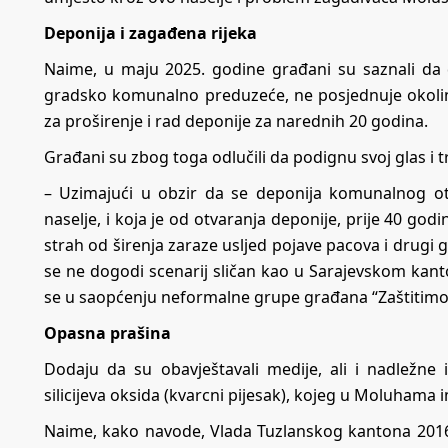
Deponija i zagađena rijeka
Naime, u maju 2025. godine građani su saznali da
gradsko komunalno preduzeće, ne posjednuje okolin
za proširenje i rad deponije za narednih 20 godina.
Građani su zbog toga odlučili da podignu svoj glas i
– Uzimajući u obzir da se deponija komunalnog otp
naselje, i koja je od otvaranja deponije, prije 40 go
strah od širenja zaraze usljed pojave pacova i drugi 
se ne dogodi scenarij sličan kao u Sarajevskom kant
se u saopćenju neformalne grupe građana “Zaštitim
Opasna prašina
Dodaju da su obavještavali medije, ali i nadležne
silicijeva oksida (kvarcni pijesak), kojeg u Moluham
Naime, kako navode, Vlada Tuzlanskog kantona 2016