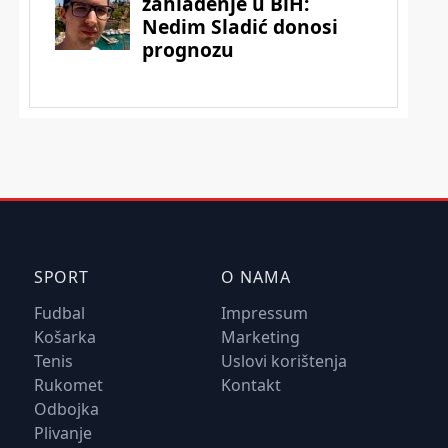
SPORT
O NAMA
Fudbal
Impressum
Košarka
Marketing
Tenis
Uslovi korištenja
Rukomet
Kontakt
Odbojka
Plivanje