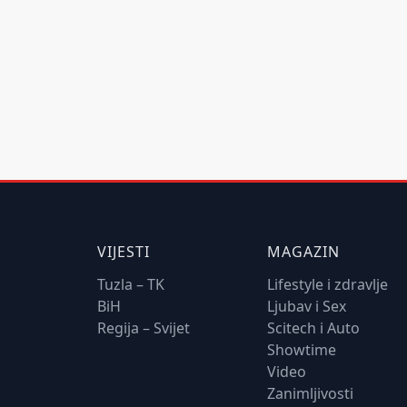
VIJESTI
MAGAZIN
Tuzla – TK
Lifestyle i zdravlje
BiH
Ljubav i Sex
Regija – Svijet
Scitech i Auto
Showtime
Video
Zanimljivosti