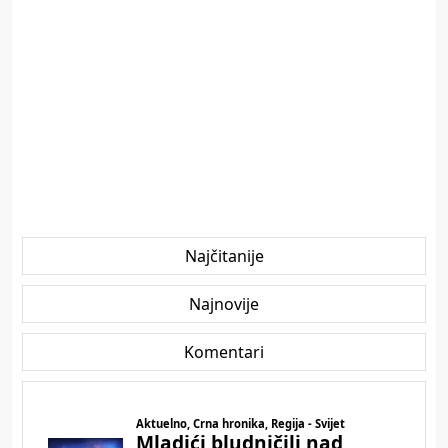
Najčitanije
Najnovije
Komentari