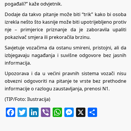
pogađali?” kaže odvjetnik.
Dodaje da takvo pitanje može biti “trik” kako bi osoba
izrekla nešto što kasnije može biti upotrijebljeno protiv
nje – primjerice priznanje da je zaboravila upaliti
pokazivač smjera ili prekoračila brzinu.
Savjetuje vozačima da ostanu smireni, pristojni, ali da
izbjegavaju nagađanja i suvišne odgovore bez jasnih
informacija.
Upozorava i da u većini pravnih sistema vozači nisu
obvezni odgovoriti na pitanje te vrste bez prethodne
informacije o razlogu zaustavljanja, prenosi N1.
(TIP/Foto: Ilustracija)
Facebook
Twitter
LinkedIn
Viber
WhatsApp
Messenger
X
Share