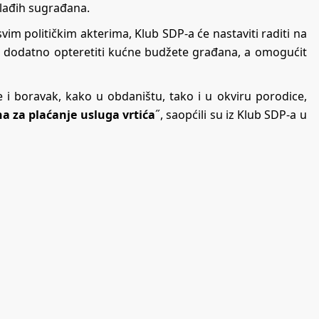
mlađih sugrađana.
im političkim akterima, Klub SDP-a će nastaviti raditi na
e dodatno opteretiti kućne budžete građana, a omogućit
e i boravak, kako u obdaništu, tako i u okviru porodice,
a za plaćanje usluga vrtića
˝, saopćili su iz Klub SDP-a u