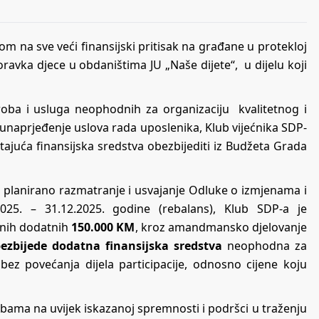
om na sve veći finansijski pritisak na građane u protekloj
oravka djece u obdaništima JU „Naše dijete“, u dijelu koji
roba i usluga neophodnih za organizaciju kvalitetnog i
 unaprjeđenje uslova rada uposlenika, Klub vijećnika SDP-
juća finansijska sredstva obezbijediti iz Budžeta Grada
 planirano razmatranje i usvajanje Odluke o izmjenama i
25. – 31.12.2025. godine (rebalans), Klub SDP-a je
ranih dodatnih
150.000 KM
, kroz amandmansko djelovanje
ezbijede dodatna finansijska sredstva
neophodna za
bez povećanja dijela participacije, odnosno cijene koju
bama na uvijek iskazanoj spremnosti i podršci u traženju