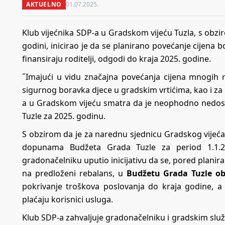
AKTUELNO
01.07.2025.
Klub vijećnika SDP-a u Gradskom vijeću Tuzla, s obzir
godini, inicirao je da se planirano povećanje cijena b
finansiraju roditelji, odgodi do kraja 2025. godine.
˝Imajući u vidu značajna povećanja cijena mnogih 
sigurnog boravka djece u gradskim vrtićima, kao i za
a u Gradskom vijeću smatra da je neophodno nedosta
Tuzle za 2025. godinu.
S obzirom da je za narednu sjednicu Gradskog vijeća
dopunama Budžeta Grada Tuzle za period 1.1.20
gradonačelniku uputio inicijativu da se, pored plani
na predloženi rebalans, u
Budžetu Grada Tuzle ob
pokrivanje troškova poslovanja do kraja godine, a 
plaćaju korisnici usluga.
Klub SDP-a zahvaljuje gradonačelniku i gradskim služ