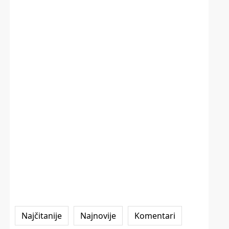
Najčitanije
Najnovije
Komentari