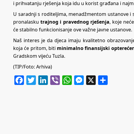
i prihvatanju rješenja koja idu u korist građana i naj
U saradnji s roditeljima, menadžmentom ustanove i sv
pronalasku
trajnog i pravednog rješenja
, koje neć
će stabilno funkcionisanje ove važne javne ustanove.
Naš interes je da djeca imaju kvalitetno obrazovanj
koja će pritom, biti
minimalno finansijski opterećen
Gradskom vijeću Tuzla.
(TIP/Foto: Arhiva)
Facebook
Twitter
LinkedIn
Viber
WhatsApp
Messenger
X
Share