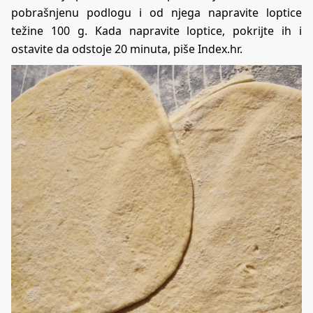
pobrašnjenu podlogu i od njega napravite loptice
težine 100 g. Kada napravite loptice, pokrijte ih i
ostavite da odstoje 20 minuta, piše
Index.hr
.