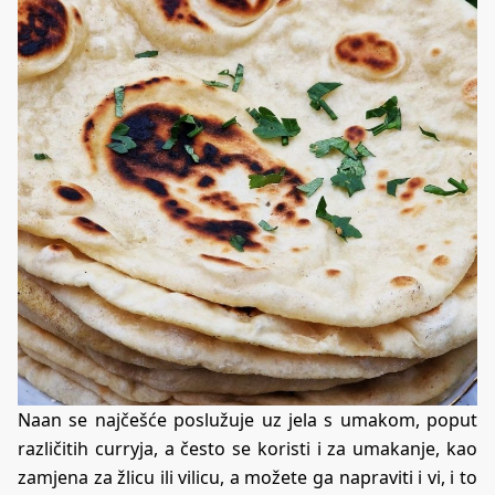
Naan se najčešće poslužuje uz jela s umakom, poput
različitih curryja, a često se koristi i za umakanje, kao
zamjena za žlicu ili vilicu, a možete ga napraviti i vi, i to