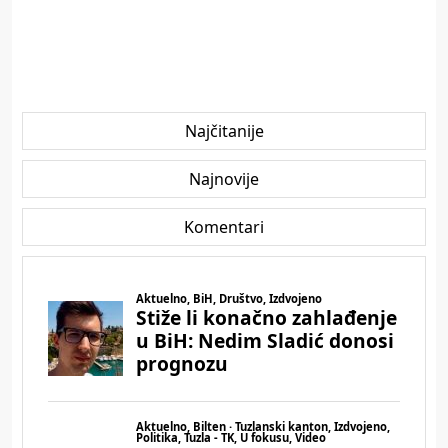
Najčitanije
Najnovije
Komentari