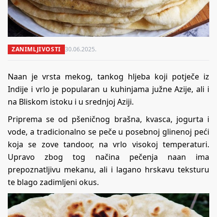
ZANIMLJIVOSTI
30.06.2025.
Naan je vrsta mekog, tankog hljeba koji potječe iz
Indije i vrlo je popularan u kuhinjama južne Azije, ali i
na Bliskom istoku i u srednjoj Aziji.
Priprema se od pšeničnog brašna, kvasca, jogurta i
vode, a tradicionalno se peče u posebnoj glinenoj peći
koja se zove tandoor, na vrlo visokoj temperaturi.
Upravo zbog tog načina pečenja naan ima
prepoznatljivu mekanu, ali i lagano hrskavu teksturu
te blago zadimljeni okus.