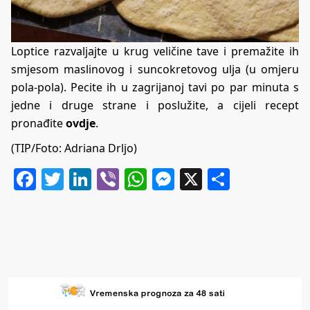
Loptice razvaljajte u krug veličine tave i premažite ih
smjesom maslinovog i suncokretovog ulja (u omjeru
pola-pola). Pecite ih u zagrijanoj tavi po par minuta s
jedne i druge strane i poslužite, a cijeli recept
pronađite
ovdje
.
(TIP/Foto: Adriana Drljo)
Facebook
Twitter
LinkedIn
Viber
WhatsApp
Messenger
X
Share