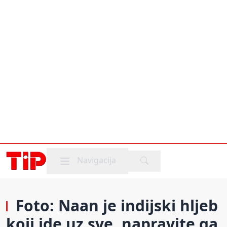
Mobile menu
Navigacija
Foto: Naan je indijski hljeb
koji ide uz sve, napravite ga