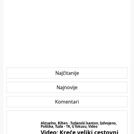
Najčitanije
Najnovije
Komentari