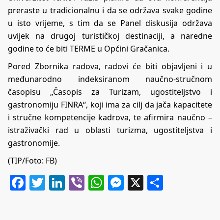
preraste u tradicionalnu i da se održava svake godine
u isto vrijeme, s tim da se Panel diskusija održava
uvijek na drugoj turističkoj destinaciji, a naredne
godine to će biti TERME u Općini Gračanica.
Pored Zbornika radova, radovi će biti objavljeni i u
međunarodno indeksiranom naučno-stručnom
časopisu „Časopis za Turizam, ugostiteljstvo i
gastronomiju FINRA“, koji ima za cilj da jača kapacitete
i stručne kompetencije kadrova, te afirmira naučno –
istraživački rad u oblasti turizma, ugostiteljstva i
gastronomije.
(TIP/Foto: FB)
Facebook
Twitter
LinkedIn
Viber
WhatsApp
Messenger
X
Share