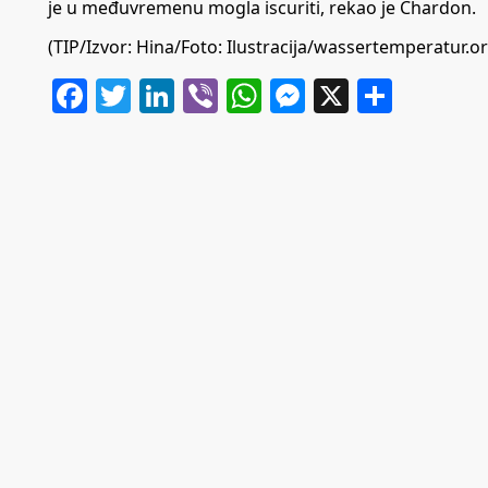
je u međuvremenu mogla iscuriti, rekao je Chardon.
(TIP/Izvor: Hina/Foto: Ilustracija/wassertemperatur.o
Facebook
Twitter
LinkedIn
Viber
WhatsApp
Messenger
X
Share