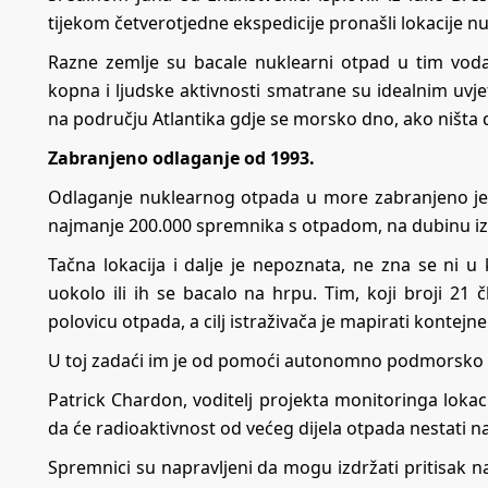
tijekom četverotjedne ekspedicije pronašli lokacije nu
Razne zemlje su bacale nuklearni otpad u tim vod
kopna i ljudske aktivnosti smatrane su idealnim uvje
na području Atlantika gdje se morsko dno, ako ništa d
Zabranjeno odlaganje od 1993.
Odlaganje nuklearnog otpada u more zabranjeno je 1
najmanje 200.000 spremnika s otpadom, na dubinu i
Tačna lokacija i dalje je nepoznata, ne zna se ni u
uokolo ili ih se bacalo na hrpu. Tim, koji broji 21 
polovicu otpada, a cilj istraživača je mapirati konte
U toj zadaći im je od pomoći autonomno podmorsko 
Patrick Chardon, voditelj projekta monitoringa lok
da će radioaktivnost od većeg dijela otpada nestati 
Spremnici su napravljeni da mogu izdržati pritisak na 