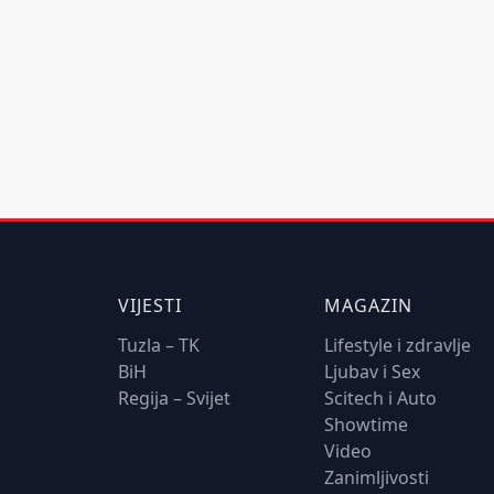
VIJESTI
MAGAZIN
Tuzla – TK
Lifestyle i zdravlje
BiH
Ljubav i Sex
Regija – Svijet
Scitech i Auto
Showtime
Video
Zanimljivosti