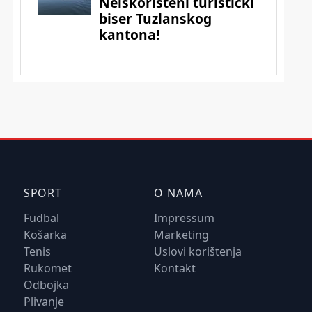
SPORT
O NAMA
Fudbal
Impressum
Košarka
Marketing
Tenis
Uslovi korištenja
Rukomet
Kontakt
Odbojka
Plivanje