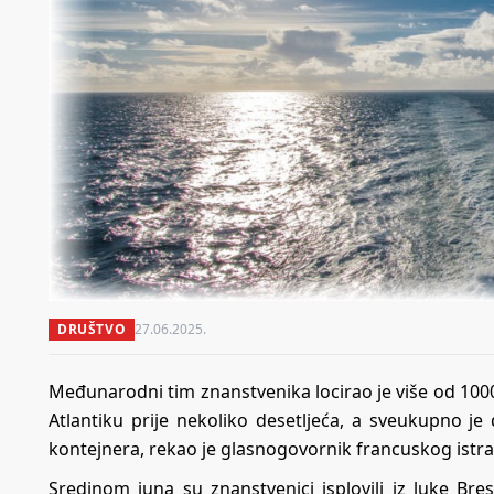
DRUŠTVO
27.06.2025.
Međunarodni tim znanstvenika locirao je više od 1
Atlantiku prije nekoliko desetljeća, a sveukupno 
kontejnera, rekao je glasnogovornik francuskog istr
Sredinom juna su znanstvenici isplovili iz luke Bres