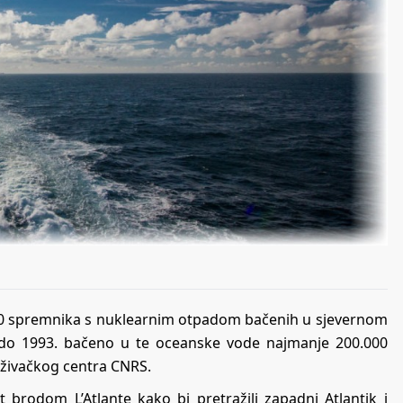
000 spremnika s nuklearnim otpadom bačenih u sjevernom
je do 1993. bačeno u te oceanske vode najmanje 200.000
aživačkog centra CNRS.
t brodom L’Atlante kako bi pretražili zapadni Atlantik i