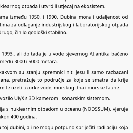
klearnog otpada i utvrdili utjecaj na ekosistem.
ama između 1950. i 1990. Dubina mora i udaljenost od
tima za odlaganje industrijskog i laboratorijskog otpada
rugo, činilo geološki stabilno.
993., ali do tada je u vode sjevernog Atlantika bačeno
zmeđu 3000 i 5000 metara.
 kakvom su stanju spremnici niti jesu li samo razbacani
člana, pretražuje to područje za koje se smatra da krije
jnere te uzeti uzorke vode, morskog dna i morske faune.
vozilo UlyX s 3D kamerom i sonarskim sistemom.
acija s nuklearnim otpadom u oceanu (NODSSUM), vjeruje
nakon 400 godina.
toj dubini, ali ne mogu potpuno spriječiti radijaciju koja