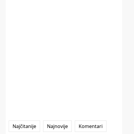
Najčitanije
Najnovije
Komentari