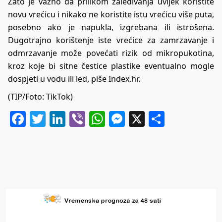
Zato je važno da prilikom zaleđivanja uvijek koristite
novu vrećicu i nikako ne koristite istu vrećicu više puta,
posebno ako je napukla, izgrebana ili istrošena.
Dugotrajno korištenje iste vrećice za zamrzavanje i
odmrzavanje može povećati rizik od mikropukotina,
kroz koje bi sitne čestice plastike eventualno mogle
dospjeti u vodu ili led, piše
Index.hr
.
(TIP/Foto: TikTok)
Facebook
Twitter
LinkedIn
Viber
WhatsApp
Messenger
X
Share