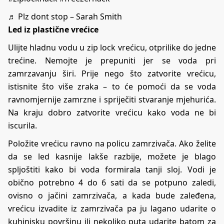
♬ Plz dont stop – Sarah Smith
Led iz plastične vrećice
Ulijte hladnu vodu u zip lock vrećicu, otprilike do jedne
trećine. Nemojte je prepuniti jer se voda pri
zamrzavanju širi. Prije nego što zatvorite vrećicu,
istisnite što više zraka – to će pomoći da se voda
ravnomjernije zamrzne i spriječiti stvaranje mjehurića.
Na kraju dobro zatvorite vrećicu kako voda ne bi
iscurila.
Položite vrećicu ravno na policu zamrzivača. Ako želite
da se led kasnije lakše razbije, možete je blago
spljoštiti kako bi voda formirala tanji sloj. Vodi je
obično potrebno 4 do 6 sati da se potpuno zaledi,
ovisno o jačini zamrzivača, a kada bude zaleđena,
vrećicu izvadite iz zamrzivača pa ju lagano udarite o
kuhinjsku površinu ili nekoliko puta udarite batom za