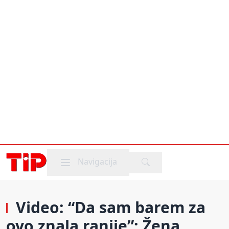
Mobile menu
Navigacija
Video: “Da sam barem za
ovo znala ranije”; Žena