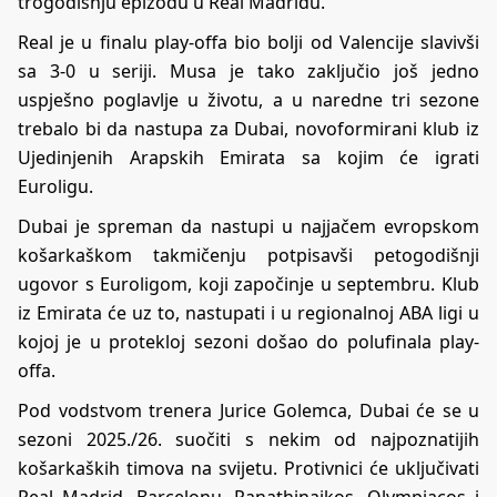
trogodišnju epizodu u Real Madridu.
Real je u finalu play-offa bio bolji od Valencije slavivši
sa 3-0 u seriji. Musa je tako zaključio još jedno
uspješno poglavlje u životu, a u naredne tri sezone
trebalo bi da nastupa za Dubai, novoformirani klub iz
Ujedinjenih Arapskih Emirata sa kojim će igrati
Euroligu.
Dubai je spreman da nastupi u najjačem evropskom
košarkaškom takmičenju potpisavši petogodišnji
ugovor s Euroligom, koji započinje u septembru. Klub
iz Emirata će uz to, nastupati i u regionalnoj ABA ligi u
kojoj je u protekloj sezoni došao do polufinala play-
offa.
Pod vodstvom trenera Jurice Golemca, Dubai će se u
sezoni 2025./26. suočiti s nekim od najpoznatijih
košarkaških timova na svijetu. Protivnici će uključivati