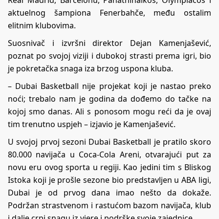
Real Madrid, Barcelonu, Panathinaikos, Olympiacos i
aktuelnog šampiona Fenerbahče, među ostalim
elitnim klubovima.
Suosnivač i izvršni direktor Dejan Kamenjašević,
poznat po svojoj viziji i dubokoj strasti prema igri, bio
je pokretačka snaga iza brzog uspona kluba.
– Dubai Basketball nije projekat koji je nastao preko
noći; trebalo nam je godina da dođemo do tačke na
kojoj smo danas. Ali s ponosom mogu reći da je ovaj
tim trenutno uspjeh – izjavio je Kamenjašević.
U svojoj prvoj sezoni Dubai Basketball je pratilo skoro
80.000 navijača u Coca-Cola Areni, otvarajući put za
novu eru ovog sporta u regiji. Kao jedini tim s Bliskog
Istoka koji je prošle sezone bio predstavljen u ABA ligi,
Dubai je od prvog dana imao nešto da dokaže.
Podržan strastvenom i rastućom bazom navijača, klub
i dalje crpi snagu iz vjere i podrške svoje zajednice.