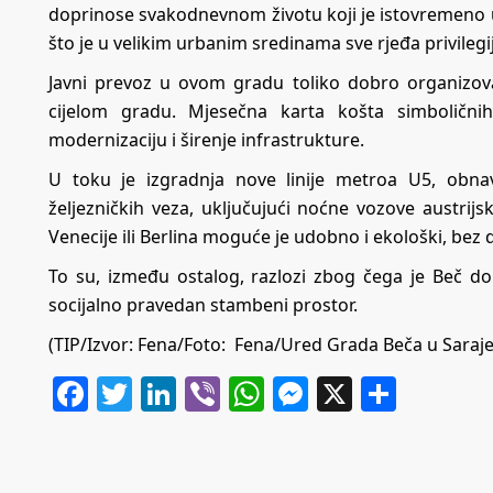
doprinose svakodnevnom životu koji je istovremeno ug
što je u velikim urbanim sredinama sve rjeđa privilegi
Javni prevoz u ovom gradu toliko dobro organizo
cijelom gradu. Mjesečna karta košta simbolični
modernizaciju i širenje infrastrukture.
U toku je izgradnja nove linije metroa U5, obna
željezničkih veza, uključujući noćne vozove austrij
Venecije ili Berlina moguće je udobno i ekološki, be
To su, između ostalog, razlozi zbog čega je Beč do
socijalno pravedan stambeni prostor.
(TIP/Izvor: Fena/Foto: Fena/Ured Grada Beča u Saraj
Facebook
Twitter
LinkedIn
Viber
WhatsApp
Messenger
X
Share