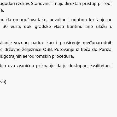
odan i zdrav. Stanovnici imaju direktan pristup prirodi,
ja.
van da omogućava lako, povoljno i udobno kretanje po
h 30 eura, dok gradske vlasti kontinuirano ulažu u
vljanje voznog parka, kao i proširenje međunarodnih
ske državne željeznice ÖBB. Putovanje iz Beča do Pariza,
z dugotrajnih aerodromskih procedura.
bio ovo zvanično priznanje da je dostupan, kvalitetan i
evu)