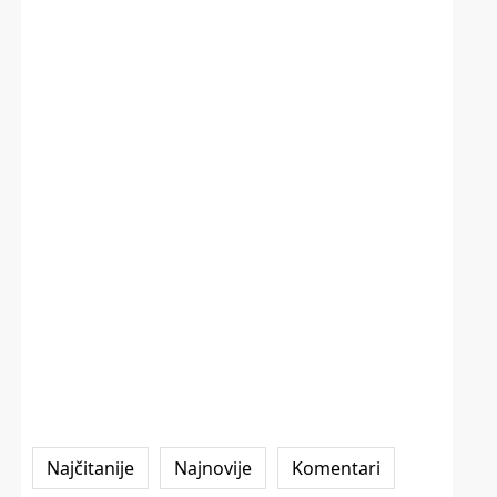
Najčitanije
Najnovije
Komentari