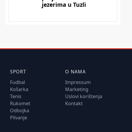
SPORT
O NAMA
Fudbal
Impressum
Košarka
Marketing
Tenis
Uslovi korištenja
Rukomet
Kontakt
Odbojka
Plivanje