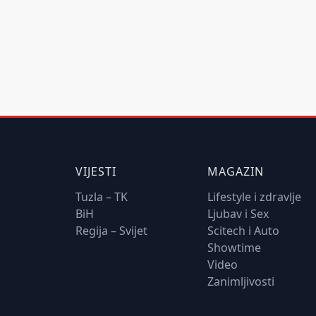
VIJESTI
MAGAZIN
Tuzla – TK
Lifestyle i zdravlje
BiH
Ljubav i Sex
Regija – Svijet
Scitech i Auto
Showtime
Video
Zanimljivosti