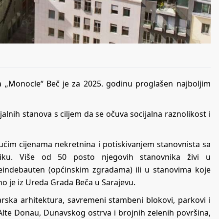
„Monocle“ Beč je za 2025. godinu proglašen najboljim
alnih stanova s ciljem da se očuva socijalna raznolikost i
ućim cijenama nekretnina i potiskivanjem stanovnista sa
iku. Više od 50 posto njegovih stanovnika živi u
indebauten (općinskim zgradama) ili u stanovima koje
 je iz Ureda Grada Beča u Sarajevu.
arska arhitektura, savremeni stambeni blokovi, parkovi i
lte Donau, Dunavskog ostrva i brojnih zelenih površina,