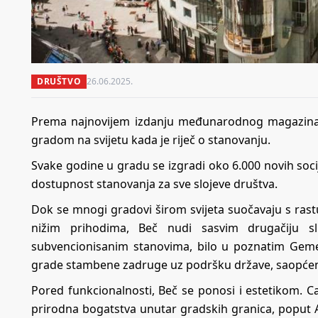
DRUŠTVO
26.06.2025.
Prema najnovijem izdanju međunarodnog magazina 
gradom na svijetu kada je riječ o stanovanju.
Svake godine u gradu se izgradi oko 6.000 novih socij
dostupnost stanovanja za sve slojeve društva.
Dok se mnogi gradovi širom svijeta suočavaju s rast
nižim prihodima, Beč nudi sasvim drugačiju sl
subvencionisanim stanovima, bilo u poznatim Geme
grade stambene zadruge uz podršku države, saopćeno
Pored funkcionalnosti, Beč se ponosi i estetikom. C
prirodna bogatstva unutar gradskih granica, poput A