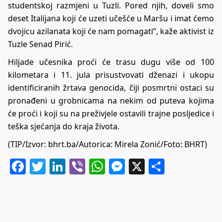
studentskoj razmjeni u Tuzli. Pored njih, doveli smo
deset Italijana koji će uzeti učešće u Maršu i imat ćemo
dvojicu azilanata koji će nam pomagati”, kaže aktivist iz
Tuzle Senad Pirić.
Hiljade učesnika proći će trasu dugu više od 100
kilometara i 11. jula prisustvovati dženazi i ukopu
identificiranih žrtava genocida, čiji posmrtni ostaci su
pronađeni u grobnicama na nekim od puteva kojima
će proći i koji su na preživjele ostavili trajne posljedice i
teška sjećanja do kraja života.
(TIP/Izvor:
bhrt.ba
/Autorica: Mirela Zonić/Foto: BHRT)
Facebook
Twitter
LinkedIn
Viber
WhatsApp
Messenger
X
Share