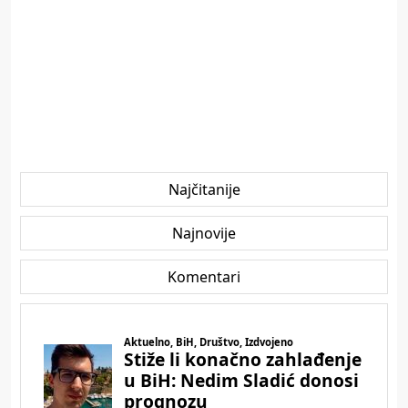
Najčitanije
Najnovije
Komentari