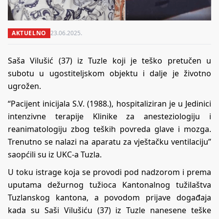
AKTUELNO
23.06.2025.
Saša Vilušić (37) iz Tuzle koji je teško pretučen u
subotu u ugostiteljskom objektu i dalje je životno
ugrožen.
“Pacijent inicijala S.V. (1988.), hospitaliziran je u Jedinici
intenzivne terapije Klinike za anesteziologiju i
reanimatologiju zbog teških povreda glave i mozga.
Trenutno se nalazi na aparatu za vještačku ventilaciju”
saopćili su iz UKC-a Tuzla.
U toku istrage koja se provodi pod nadzorom i prema
uputama dežurnog tužioca Kantonalnog tužilaštva
Tuzlanskog kantona, a povodom prijave događaja
kada su Saši Vilušiću (37) iz Tuzle nanesene teške