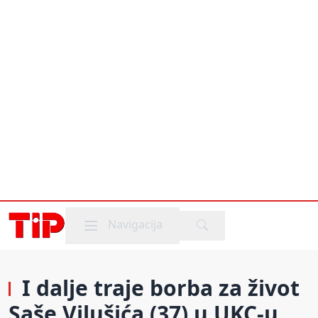
Mobile menu
Navigacija
I dalje traje borba za život
Saše Vilušića (37) u UKC-u