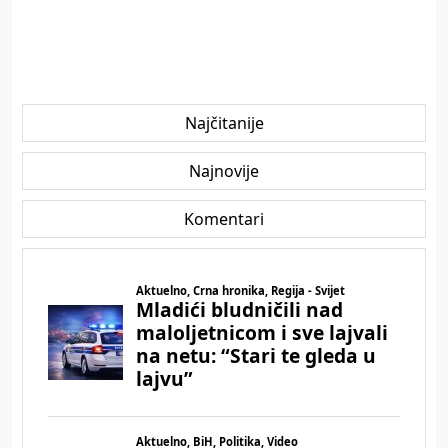
Najčitanije
Najnovije
Komentari