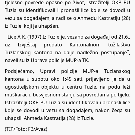
tjelesne povrede opasne po život, istražitelji OKP PU
Tuzla su identifikovali i pronašli lice koje se dovodi u
vezu sa događajem, a radi se o Ahmedu Kastratiju (28)
iz Tuzle, koji je uhapšen.
¨Lice A K. (1997) Iz Tuzle je, vezano za događaj od 21.6.,
uz Izvještaj predato Kantonalnom tužilaštvu
Tuzlanskog kantona na dalje nadležno postupanje˝,
naveli su iz Uprave policije MUP-a TK.
Podsjećamo, Upravi policije MUP-a Tuzlanskog
kantona u subotu oko 1:45 sati, prijavljeno je da u
ugostiteljskom objektu u centru Tuzle, na podu leži
muškarac u besvjesnom stanju sa povredama po tijelu.
Istražitelji OKP PU Tuzla su identifikovali i pronašli lice
koje se dovodi u vezu sa događajem, nakon čega su
uhapsili Ahmeda Kastratija (28) iz Tuzle.
(TIP/Foto: FB/Avaz)