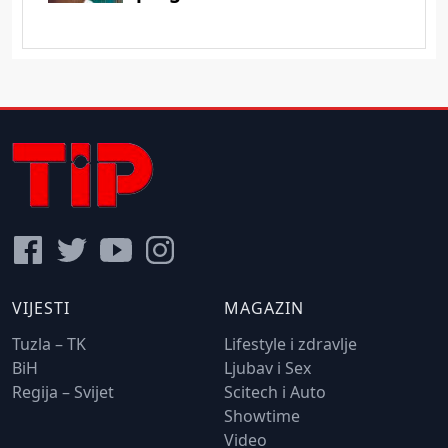
VIJESTI
MAGAZIN
Tuzla – TK
Lifestyle i zdravlje
BiH
Ljubav i Sex
Regija – Svijet
Scitech i Auto
Showtime
Video