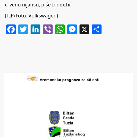
crvenu nijansu, piše
Index.hr
.
(TIP/Foto: Volkswagen)
Facebook
Twitter
LinkedIn
Viber
WhatsApp
Messenger
X
Share