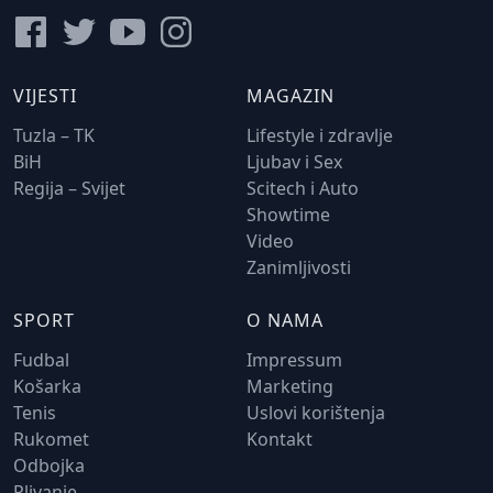
VIJESTI
MAGAZIN
Tuzla – TK
Lifestyle i zdravlje
BiH
Ljubav i Sex
Regija – Svijet
Scitech i Auto
Showtime
Video
Zanimljivosti
SPORT
O NAMA
Fudbal
Impressum
Košarka
Marketing
Tenis
Uslovi korištenja
Rukomet
Kontakt
Odbojka
Plivanje