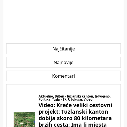
Najčitanije
Najnovije
Komentari