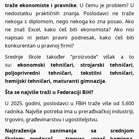
traže ekonomiste i pravnike
. U čemu je problem? U
nedostatku praktičnih znanja. Poslodavci ne traže
nekoga s diplomom, nego nekoga ko zna posao. Ako
ne znaš Excel, kako ćeš biti ekonomista? Ako nisi
napisao ni jedan pravni podnesak, kako ćeš biti
konkurentan u pravnoj firmi?
Srednje škole također “proizvode” višak a to
su:
ekonomski tehničari, strojarski tehničari,
poljoprivredni tehničari, tekstilni tehničari,
hemijski tehničari, maturanti gimnazija
.
Šta se najviše traži u Federaciji BiH?
U 2025. godini, poslodavci u FBiH traže više od 5.600
radnika. Najviše potreba ima u prerađivačkoj industriji,
trgovini, građevinarstvu i ugostiteljstvu.
Najtraženija zanimanja sa srednjom
školom:
prodavač – trgovac, vozač kamiona,