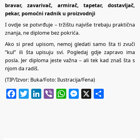
bravar, zavarivač, armirač, tapetar, dostavljač,
pekar, pomoćni radnik u proizvodnji
I ovdje se potvrđuje – tržištu najviše trebaju praktična
znanja, ne diplome bez pokrića.
Ako si pred upisom, nemoj gledati samo šta ti zvuči
“kul” ili šta upisuju svi. Pogledaj gdje zapravo ima
posla. Jer diploma jeste važna – ali tek kad znaš šta s
njom da radiš.
(TIP/Izvor:
Buka
/Foto: Ilustracija/Fena)
Facebook
Twitter
LinkedIn
Viber
WhatsApp
Messenger
X
Share