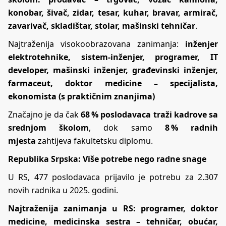
konobar, šivač, zidar, tesar, kuhar, bravar, armirač,
zavarivač, skladištar, stolar, mašinski tehničar
.
Najtraženija visokoobrazovana zanimanja:
inženjer
elektrotehnike, sistem-inženjer, programer, IT
developer, mašinski inženjer, građevinski inženjer,
farmaceut, doktor medicine – specijalista,
ekonomista (s praktičnim znanjima)
Značajno je da čak
68 % poslodavaca traži kadrove sa
srednjom školom
, dok samo
8 % radnih
mjesta
zahtijeva fakultetsku diplomu.
Republika Srpska: Više potrebe nego radne snage
U RS, 477 poslodavaca prijavilo je potrebu za 2.307
novih radnika u 2025. godini.
Najtraženija zanimanja u RS:
programer, doktor
medicine, medicinska sestra – tehničar, obućar,