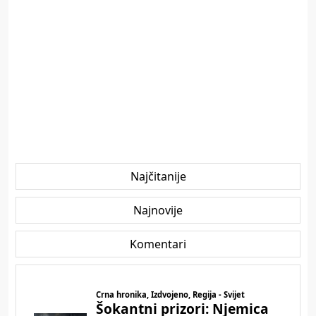
Najčitanije
Najnovije
Komentari