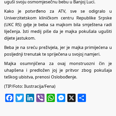
uguši svoju osmomjesečnu bebu u Banjoj Luci.
Kako je potvrđeno za
ATV
, sve se odigralo u
Univerzitetskom kliničkom centru Republike Srpske
(UKC RS) gdje je beba sa majkom bila smještena radi
liječenja. Isti medij piše da je majka pokušala ugušiti
dijete jastukom.
Beba je na sreću preživjela, jer je majka primijećena u
posljednji trenutak te spriječena u svojoj namjeri.
Majka osumnjičena za ovaj monstruozni čin je
uhapšena i predložen joj je pritvor zbog pokušaja
teškog ubistva, prenosi Oslobođenje.
(TIP/Foto: Ilustracija/Fena)
Facebook
Twitter
LinkedIn
Viber
WhatsApp
Messenger
X
Share