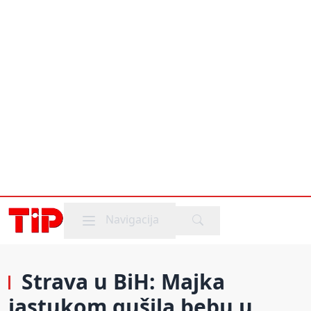
Mobile menu
Navigacija
Strava u BiH: Majka
jastukom gušila bebu u